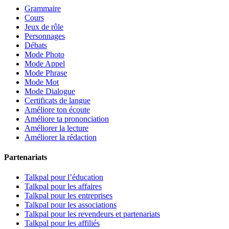
Grammaire
Cours
Jeux de rôle
Personnages
Débats
Mode Photo
Mode Appel
Mode Phrase
Mode Mot
Mode Dialogue
Certificats de langue
Améliore ton écoute
Améliore ta prononciation
Améliorer la lecture
Améliorer la rédaction
Partenariats
Talkpal pour l’éducation
Talkpal pour les affaires
Talkpal pour les entreprises
Talkpal pour les associations
Talkpal pour les revendeurs et partenariats
Talkpal pour les affiliés