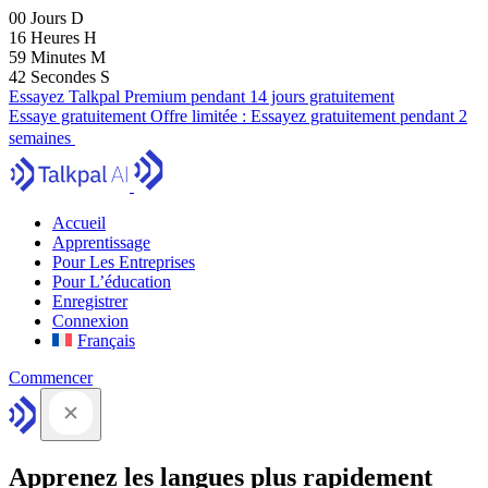
00
Jours
D
16
Heures
H
59
Minutes
M
42
Secondes
S
Essayez Talkpal Premium pendant 14 jours gratuitement
Essaye gratuitement
Offre limitée :
Essayez gratuitement pendant 2
semaines
Accueil
Apprentissage
Pour Les Entreprises
Pour L’éducation
Enregistrer
Connexion
Français
Commencer
Apprenez les langues plus rapidement