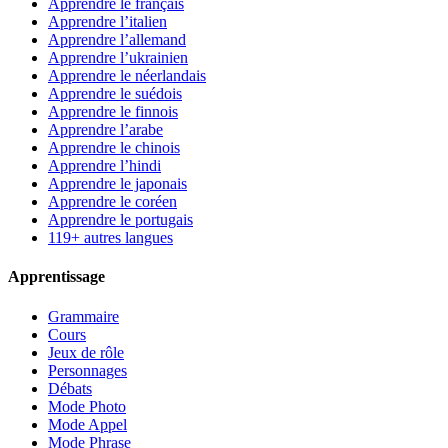
Apprendre le français
Apprendre l’italien
Apprendre l’allemand
Apprendre l’ukrainien
Apprendre le néerlandais
Apprendre le suédois
Apprendre le finnois
Apprendre l’arabe
Apprendre le chinois
Apprendre l’hindi
Apprendre le japonais
Apprendre le coréen
Apprendre le portugais
119+ autres langues
Apprentissage
Grammaire
Cours
Jeux de rôle
Personnages
Débats
Mode Photo
Mode Appel
Mode Phrase