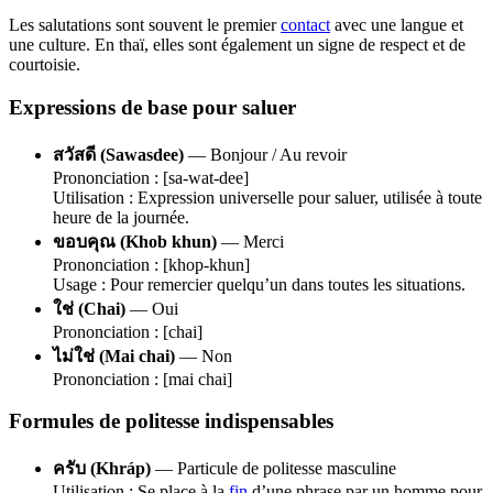
Les salutations sont souvent le premier
contact
avec une langue et
une culture. En thaï, elles sont également un signe de respect et de
courtoisie.
Expressions de base pour saluer
สวัสดี (Sawasdee)
— Bonjour / Au revoir
Prononciation : [sa-wat-dee]
Utilisation : Expression universelle pour saluer, utilisée à toute
heure de la journée.
ขอบคุณ (Khob khun)
— Merci
Prononciation : [khop-khun]
Usage : Pour remercier quelqu’un dans toutes les situations.
ใช่ (Chai)
— Oui
Prononciation : [chai]
ไม่ใช่ (Mai chai)
— Non
Prononciation : [mai chai]
Formules de politesse indispensables
ครับ (Khráp)
— Particule de politesse masculine
Utilisation : Se place à la
fin
d’une phrase par un homme pour