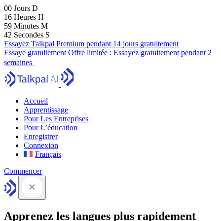
00
Jours
D
16
Heures
H
59
Minutes
M
41
Secondes
S
Essayez Talkpal Premium pendant 14 jours gratuitement
Essaye gratuitement
Offre limitée :
Essayez gratuitement pendant 2
semaines
Accueil
Apprentissage
Pour Les Entreprises
Pour L’éducation
Enregistrer
Connexion
Français
Commencer
Apprenez les langues plus rapidement