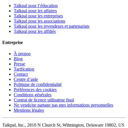
Talkpal pour l’éducation
Talkpal pour les affaires
Talkpal pour les entreprises
Talkpal pour les associations
Talkpal pour les revendeurs et partenariats
Talkpal pour les affiliés
Entreprise
À propos
Blog
Presse
Tarification
Contact
Centre d’aide
Politique de confidentialité
Préférences des cookies
Conditions générales
Contrat de licence utilisateur final
Ne vends/ne partage pas mes informations personnelles
Mentions légales
Talkpal, Inc., 2810 N Church St, Wilmington, Delaware 19802, US