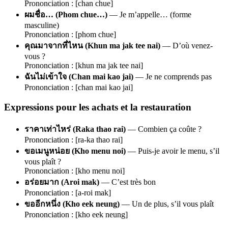
Prononciation : [chan chue]
ผมชื่อ… (Phom chue…)
— Je m’appelle… (forme
masculine)
Prononciation : [phom chue]
คุณมาจากที่ไหน (Khun ma jak tee nai)
— D’où venez-
vous ?
Prononciation : [khun ma jak tee nai]
ฉันไม่เข้าใจ (Chan mai kao jai)
— Je ne comprends pas
Prononciation : [chan mai kao jai]
Expressions pour les achats et la restauration
ราคาเท่าไหร่ (Raka thao rai)
— Combien ça coûte ?
Prononciation : [ra-ka thao rai]
ขอเมนูหน่อย (Kho menu noi)
— Puis-je avoir le menu, s’il
vous plaît ?
Prononciation : [kho menu noi]
อร่อยมาก (Aroi mak)
— C’est très bon
Prononciation : [a-roi mak]
ขออีกหนึ่ง (Kho eek neung)
— Un de plus, s’il vous plaît
Prononciation : [kho eek neung]