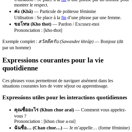
montrer le respect.
ค่ะ (Khâ)
— Particule de politesse féminine
Utilisation : Se place à la
fin
d’une phrase par une femme.
ขอโทษ (Kho thot)
— Pardon / Excusez-moi
Prononciation : [kho-thot]
Exemple complet :
สวัสดีครับ (Sawasdee khráp)
— Bonjour (dit
par un homme)
Expressions courantes pour la vie
quotidienne
Ces phrases vous permettront de naviguer aisément dans les
situations courantes lors de votre séjour ou apprentissage.
Expressions utiles pour les interactions quotidiennes
คุณชื่ออะไร (Khun chue arai)
— Comment vous appelez-
vous ?
Prononciation : [khun chue a-rai]
ฉันชื่อ… (Chan chue…)
— Je m’appelle… (forme féminine)