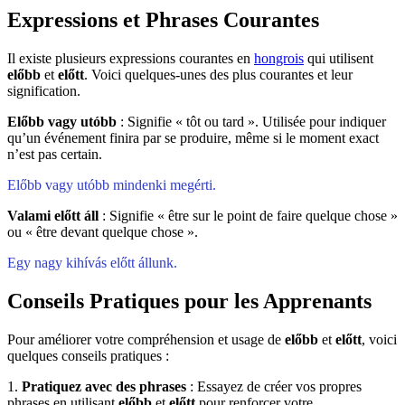
Expressions et Phrases Courantes
Il existe plusieurs expressions courantes en
hongrois
qui utilisent
előbb
et
előtt
. Voici quelques-unes des plus courantes et leur
signification.
Előbb vagy utóbb
: Signifie « tôt ou tard ». Utilisée pour indiquer
qu’un événement finira par se produire, même si le moment exact
n’est pas certain.
Előbb vagy utóbb mindenki megérti.
Valami előtt áll
: Signifie « être sur le point de faire quelque chose »
ou « être devant quelque chose ».
Egy nagy kihívás előtt állunk.
Conseils Pratiques pour les Apprenants
Pour améliorer votre compréhension et usage de
előbb
et
előtt
, voici
quelques conseils pratiques :
1.
Pratiquez avec des phrases
: Essayez de créer vos propres
phrases en utilisant
előbb
et
előtt
pour renforcer votre