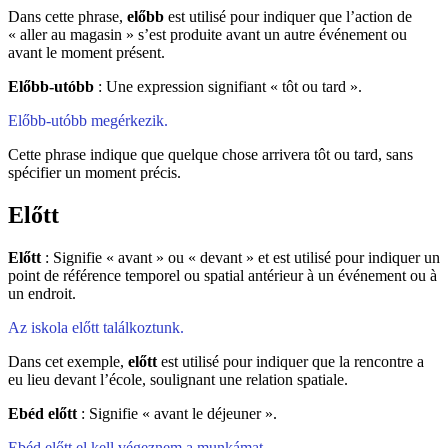
Dans cette phrase,
előbb
est utilisé pour indiquer que l’action de
« aller au magasin » s’est produite avant un autre événement ou
avant le moment présent.
Előbb-utóbb
: Une expression signifiant « tôt ou tard ».
Előbb-utóbb megérkezik.
Cette phrase indique que quelque chose arrivera tôt ou tard, sans
spécifier un moment précis.
Előtt
Előtt
: Signifie « avant » ou « devant » et est utilisé pour indiquer un
point de référence temporel ou spatial antérieur à un événement ou à
un endroit.
Az iskola előtt találkoztunk.
Dans cet exemple,
előtt
est utilisé pour indiquer que la rencontre a
eu lieu devant l’école, soulignant une relation spatiale.
Ebéd előtt
: Signifie « avant le déjeuner ».
Ebéd előtt el kell végeznem a munkámat.