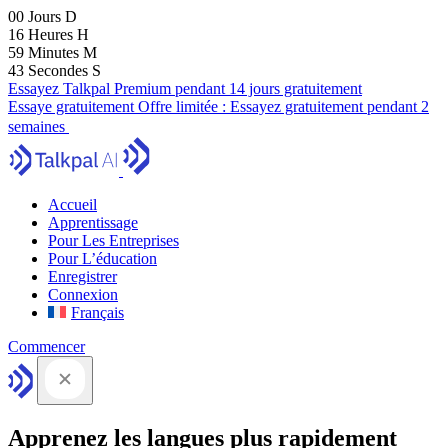
00
Jours
D
16
Heures
H
59
Minutes
M
41
Secondes
S
Essayez Talkpal Premium pendant 14 jours gratuitement
Essaye gratuitement
Offre limitée :
Essayez gratuitement pendant 2
semaines
Accueil
Apprentissage
Pour Les Entreprises
Pour L’éducation
Enregistrer
Connexion
Français
Commencer
Apprenez les langues plus rapidement