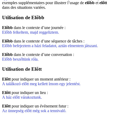
exemples supplémentaires pour illustrer l’usage de
előbb
et
előtt
dans des situations variées.
Utilisation de Előbb
Előbb
dans le contexte d’une journée :
Előbb felkeltem, majd reggeliztem.
Előbb
dans le contexte d’une séquence de tâches :
Előbb befejeztem a házi feladatot, aztán elmentem játszani.
Előbb
dans le contexte d’une conversation :
Előbb beszéltünk róla.
Utilisation de Előtt
Előtt
pour indiquer un moment antérieur :
A találkozó előtt meg kellett írnom egy jelentést.
Előtt
pour indiquer un lieu :
A ház előtt várakoztunk.
Előtt
pour indiquer un événement futur :
Az ünnepség előtt még sok a tennivaló.