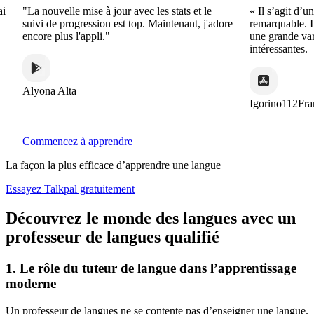
"La nouvelle mise à jour avec les stats et le
« Il s’agit d’une ap
suivi de progression est top. Maintenant, j'adore
remarquable. Il offr
encore plus l'appli."
une grande variété 
intéressantes.
Alyona Alta
Igorino112France
Commencez à apprendre
La façon la plus efficace d’apprendre une langue
Essayez Talkpal gratuitement
Découvrez le monde des langues avec un
professeur de langues qualifié
1. Le rôle du tuteur de langue dans l’apprentissage
moderne
Un professeur de langues ne se contente pas d’enseigner une langue.