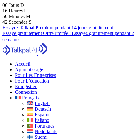
00
Jours
D
16
Heures
H
59
Minutes
M
41
Secondes
S
Essayez Talkpal Premium pendant 14 jours gratuitement
Essaye gratuitement
Offre limitée :
Essayez gratuitement pendant 2
semaines
Accueil
Apprentissage
Pour Les Entreprises
Pour L’éducation
Enregistrer
Connexion
Français
English
Deutsch
Español
Italiano
Português
Nederlands
Suomi