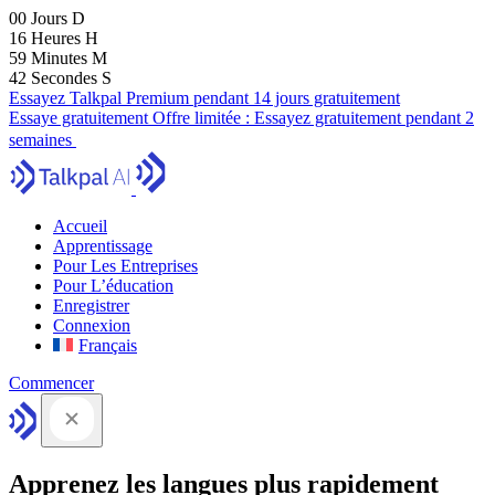
00
Jours
D
16
Heures
H
59
Minutes
M
41
Secondes
S
Essayez Talkpal Premium pendant 14 jours gratuitement
Essaye gratuitement
Offre limitée :
Essayez gratuitement pendant 2
semaines
Accueil
Apprentissage
Pour Les Entreprises
Pour L’éducation
Enregistrer
Connexion
Français
Commencer
Apprenez les langues plus rapidement