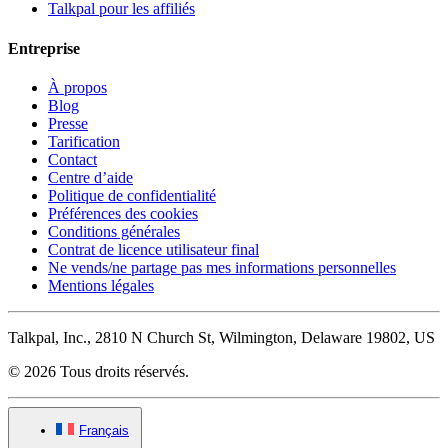
Talkpal pour les affiliés
Entreprise
À propos
Blog
Presse
Tarification
Contact
Centre d’aide
Politique de confidentialité
Préférences des cookies
Conditions générales
Contrat de licence utilisateur final
Ne vends/ne partage pas mes informations personnelles
Mentions légales
Talkpal, Inc., 2810 N Church St, Wilmington, Delaware 19802, US
© 2026 Tous droits réservés.
Français