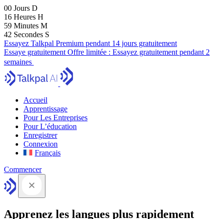
00
Jours
D
16
Heures
H
59
Minutes
M
41
Secondes
S
Essayez Talkpal Premium pendant 14 jours gratuitement
Essaye gratuitement
Offre limitée :
Essayez gratuitement pendant 2
semaines
Accueil
Apprentissage
Pour Les Entreprises
Pour L’éducation
Enregistrer
Connexion
Français
Commencer
Apprenez les langues plus rapidement