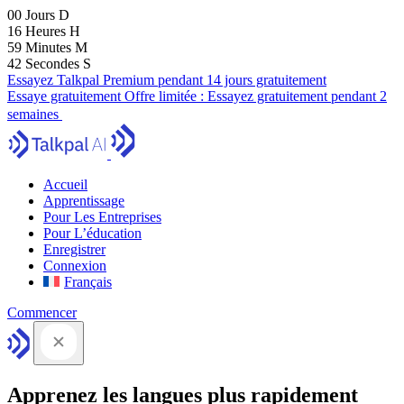
00
Jours
D
16
Heures
H
59
Minutes
M
41
Secondes
S
Essayez Talkpal Premium pendant 14 jours gratuitement
Essaye gratuitement
Offre limitée :
Essayez gratuitement pendant 2
semaines
Accueil
Apprentissage
Pour Les Entreprises
Pour L’éducation
Enregistrer
Connexion
Français
Commencer
Apprenez les langues plus rapidement