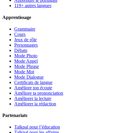
Apprendre le portugais
119+ autres langues
Apprentissage
Grammaire
Cours
Jeux de rôle
Personnages
Débats
Mode Photo
Mode Appel
Mode Phrase
Mode Mot
Mode Dialogue
Certificats de langue
Améliore ton écoute
Améliore ta prononciation
Améliorer la lecture
Améliorer la rédaction
Partenariats
Talkpal pour l’éducation
Talkpal pour les affaires