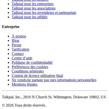
Talkpal pour les entreprises
Talkpal pour les associations
Talkpal pour les revendeurs et partenariats
Talkpal pour les affiliés
Entreprise
À propos
Blog
Presse
Tarification
Contact
Centre d’aide
Politique de confidentialité
Préférences des cookies
Conditions générales
Contrat de licence utilisateur final
Ne vends/ne partage pas mes informations personnelles
Mentions légales
Talkpal, Inc., 2810 N Church St, Wilmington, Delaware 19802, US
© 2026 Tous droits réservés.