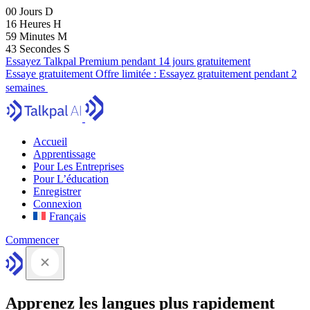
00
Jours
D
16
Heures
H
59
Minutes
M
41
Secondes
S
Essayez Talkpal Premium pendant 14 jours gratuitement
Essaye gratuitement
Offre limitée :
Essayez gratuitement pendant 2
semaines
Accueil
Apprentissage
Pour Les Entreprises
Pour L’éducation
Enregistrer
Connexion
Français
Commencer
Apprenez les langues plus rapidement