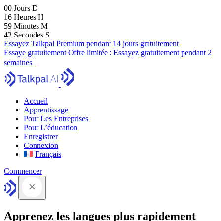
00
Jours
D
16
Heures
H
59
Minutes
M
41
Secondes
S
Essayez Talkpal Premium pendant 14 jours gratuitement
Essaye gratuitement
Offre limitée :
Essayez gratuitement pendant 2
semaines
Accueil
Apprentissage
Pour Les Entreprises
Pour L’éducation
Enregistrer
Connexion
Français
Commencer
Apprenez les langues plus rapidement