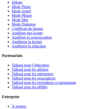
Débats
Mode Photo
Mode Appel
Mode Phrase
Mode Mot
Mode Dialogue
Certificats de langue
Améliore ton écoute
Améliore ta prononciation
Améliorer la lecture
Améliorer la rédaction
Partenariats
Talkpal pour l’éducation
Talkpal pour les affaires
Talkpal pour les entreprises
Talkpal pour les associations
Talkpal pour les revendeurs et partenariats
Talkpal pour les affiliés
Entreprise
À propos