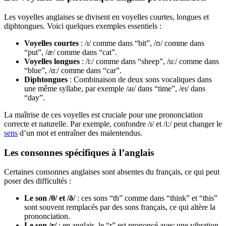
Les voyelles anglaises se divisent en voyelles courtes, longues et
diphtongues. Voici quelques exemples essentiels :
Voyelles courtes
: /ɪ/ comme dans “bit”, /ʊ/ comme dans
“put”, /æ/ comme dans “cat”.
Voyelles longues
: /iː/ comme dans “sheep”, /uː/ comme dans
“blue”, /ɑː/ comme dans “car”.
Diphtongues
: Combinaison de deux sons vocaliques dans
une même syllabe, par exemple /aɪ/ dans “time”, /eɪ/ dans
“day”.
La maîtrise de ces voyelles est cruciale pour une prononciation
correcte et naturelle. Par exemple, confondre /ɪ/ et /iː/ peut changer le
sens
d’un mot et entraîner des malentendus.
Les consonnes spécifiques à l’anglais
Certaines consonnes anglaises sont absentes du français, ce qui peut
poser des difficultés :
Le son /θ/ et /ð/
: ces sons “th” comme dans “think” et “this”
sont souvent remplacés par des sons français, ce qui altère la
prononciation.
Le son /r/
: en anglais, le “r” est prononcé avec une vibration