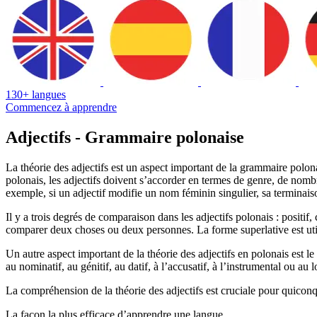
130+ langues
Commencez à apprendre
Adjectifs - Grammaire polonaise
La théorie des adjectifs est un aspect important de la grammaire polona
polonais, les adjectifs doivent s’accorder en termes de genre, de nombr
exemple, si un adjectif modifie un nom féminin singulier, sa terminais
Il y a trois degrés de comparaison dans les adjectifs polonais : positif,
comparer deux choses ou deux personnes. La forme superlative est util
Un autre aspect important de la théorie des adjectifs en polonais est l
au nominatif, au génitif, au datif, à l’accusatif, à l’instrumental ou au l
La compréhension de la théorie des adjectifs est cruciale pour quiconqu
La façon la plus efficace d’apprendre une langue