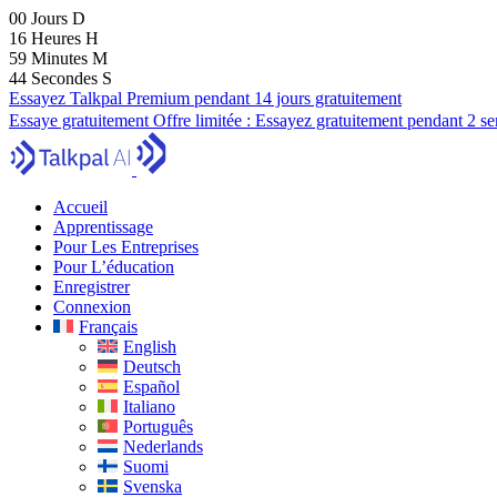
00
Jours
D
16
Heures
H
59
Minutes
M
43
Secondes
S
Essayez Talkpal Premium pendant 14 jours gratuitement
Essaye gratuitement
Offre limitée :
Essayez gratuitement pendant 2 s
Accueil
Apprentissage
Pour Les Entreprises
Pour L’éducation
Enregistrer
Connexion
Français
English
Deutsch
Español
Italiano
Português
Nederlands
Suomi
Svenska