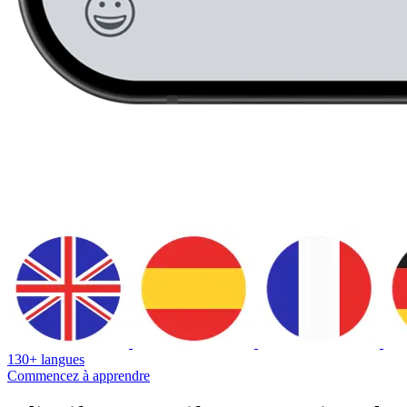
130+ langues
Commencez à apprendre