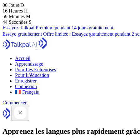
00
Jours
D
16
Heures
H
59
Minutes
M
43
Secondes
S
Essayez Talkpal Premium pendant 14 jours gratuitement
Essaye gratuitement
Offre limitée :
Essayez gratuitement pendant 2 s
Accueil
Apprentissage
Pour Les Entreprises
Pour L’éducation
Enregistrer
Connexion
Français
Commencer
Apprenez les langues plus rapidement grâc