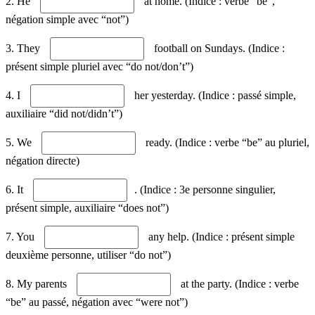
2. He
at home. (Indice : verbe “be”,
négation simple avec “not”)
3. They
football on Sundays. (Indice :
présent simple pluriel avec “do not/don’t”)
4. I
her yesterday. (Indice : passé simple,
auxiliaire “did not/didn’t”)
5. We
ready. (Indice : verbe “be” au pluriel,
négation directe)
6. It
. (Indice : 3e personne singulier,
présent simple, auxiliaire “does not”)
7. You
any help. (Indice : présent simple
deuxième personne, utiliser “do not”)
8. My parents
at the party. (Indice : verbe
“be” au passé, négation avec “were not”)