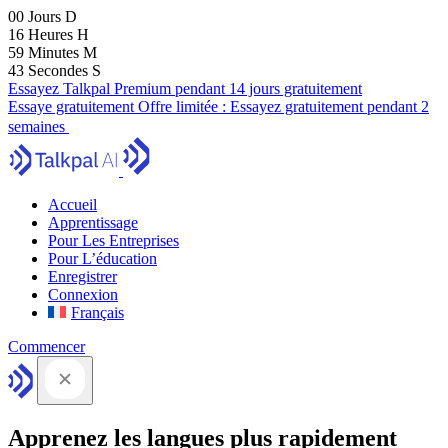
00
Jours
D
16
Heures
H
59
Minutes
M
41
Secondes
S
Essayez Talkpal Premium pendant 14 jours gratuitement
Essaye gratuitement
Offre limitée :
Essayez gratuitement pendant 2
semaines
Accueil
Apprentissage
Pour Les Entreprises
Pour L’éducation
Enregistrer
Connexion
Français
Commencer
Apprenez les langues plus rapidement