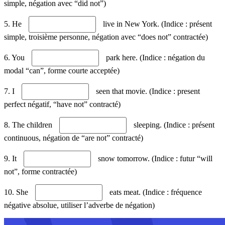
simple, négation avec “did not”)
5. He
live in New York. (Indice : présent
simple, troisième personne, négation avec “does not” contractée)
6. You
park here. (Indice : négation du
modal “can”, forme courte acceptée)
7. I
seen that movie. (Indice : present
perfect négatif, “have not” contracté)
8. The children
sleeping. (Indice : présent
continuous, négation de “are not” contracté)
9. It
snow tomorrow. (Indice : futur “will
not”, forme contractée)
10. She
eats meat. (Indice : fréquence
négative absolue, utiliser l’adverbe de négation)