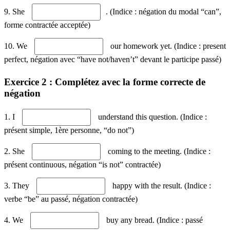
9. She
. (Indice : négation du modal “can”,
forme contractée acceptée)
10. We
our homework yet. (Indice : present
perfect, négation avec “have not/haven’t” devant le participe passé)
Exercice 2 : Complétez avec la forme correcte de
négation
1. I
understand this question. (Indice :
présent simple, 1ère personne, “do not”)
2. She
coming to the meeting. (Indice :
présent continuous, négation “is not” contractée)
3. They
happy with the result. (Indice :
verbe “be” au passé, négation contractée)
4. We
buy any bread. (Indice : passé