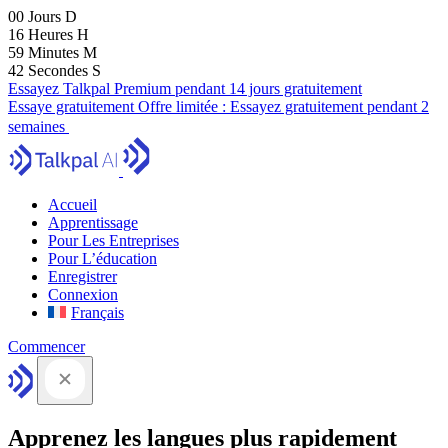
00
Jours
D
16
Heures
H
59
Minutes
M
41
Secondes
S
Essayez Talkpal Premium pendant 14 jours gratuitement
Essaye gratuitement
Offre limitée :
Essayez gratuitement pendant 2
semaines
Accueil
Apprentissage
Pour Les Entreprises
Pour L’éducation
Enregistrer
Connexion
Français
Commencer
Apprenez les langues plus rapidement