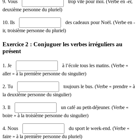
9. Vous
trop vite pour moi. (Verbe en -er,
deuxième personne du pluriel)
10. Ils
des cadeaux pour Noël. (Verbe en -
ir, troisième personne du pluriel)
Exercice 2 : Conjuguer les verbes irréguliers au
présent
1. Je
à l’école tous les matins. (Verbe «
aller » à la première personne du singulier)
2. Tu
toujours le bus. (Verbe « prendre » à
la deuxième personne du singulier)
3. Il
un café au petit-déjeuner. (Verbe «
boire » à la troisième personne du singulier)
4. Nous
du sport le week-end. (Verbe «
faire » à la première personne du pluriel)