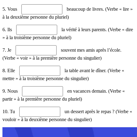
5. Vous
beaucoup de livres. (Verbe « lire »
à la deuxième personne du pluriel)
6. Ils
la vérité à leurs parents. (Verbe « dire
» à la troisième personne du pluriel)
7. Je
souvent mes amis après l’école.
(Verbe « voir » à la première personne du singulier)
8. Elle
la table avant le dîner. (Verbe «
mettre » à la troisième personne du singulier)
9. Nous
en vacances demain. (Verbe «
partir » à la première personne du pluriel)
10. Tu
un dessert après le repas ? (Verbe «
vouloir » à la deuxième personne du singulier)