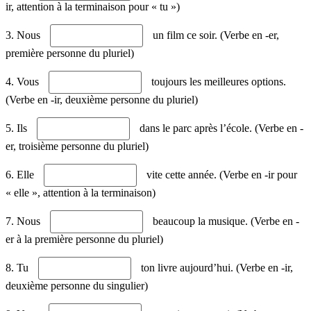
ir, attention à la terminaison pour « tu »)
3. Nous
un film ce soir. (Verbe en -er,
première personne du pluriel)
4. Vous
toujours les meilleures options.
(Verbe en -ir, deuxième personne du pluriel)
5. Ils
dans le parc après l’école. (Verbe en -
er, troisième personne du pluriel)
6. Elle
vite cette année. (Verbe en -ir pour
« elle », attention à la terminaison)
7. Nous
beaucoup la musique. (Verbe en -
er à la première personne du pluriel)
8. Tu
ton livre aujourd’hui. (Verbe en -ir,
deuxième personne du singulier)