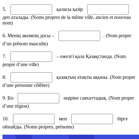
5.
қаласы қазір
деп аталады. (Noms propres de la même ville, ancien et nouveau
nom)
6. Менің әкемнің досы –
. (Nom propre
d’un prénom masculin)
7.
– ежелгі қала Қазақстанда. (Nom
propre d’une ville)
8.
қазақтың атақты ақыны. (Nom propre
d’une personne célèbre)
9. Біз
өңіріне саяхаттадық. (Nom propre
d’une région)
10.
мен
бірге
ойнайды. (Noms propres, prénoms)