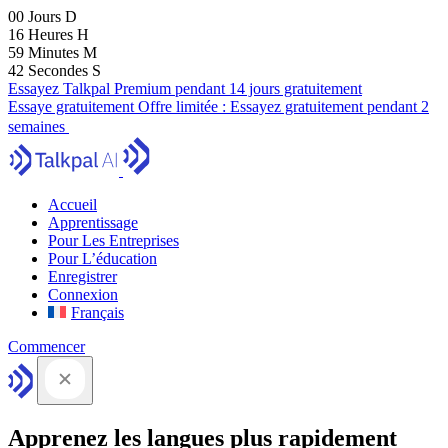
00
Jours
D
16
Heures
H
59
Minutes
M
41
Secondes
S
Essayez Talkpal Premium pendant 14 jours gratuitement
Essaye gratuitement
Offre limitée :
Essayez gratuitement pendant 2
semaines
Accueil
Apprentissage
Pour Les Entreprises
Pour L’éducation
Enregistrer
Connexion
Français
Commencer
Apprenez les langues plus rapidement