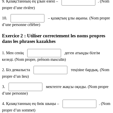
9. Қазақстанның ең ұзын өзені –
. (Nom
propre d’une rivière)
10.
– қазақтың ұлы ақыны. (Nom propre
d’une personne célèbre)
Exercice 2 : Utiliser correctement les noms propres
dans les phrases kazakhes
1. Мен сенің
деген атыңды білгім
келеді. (Nom propre, prénom masculin)
2. Біз демалыста
теңізіне бардық. (Nom
propre d’un lieu)
3.
мектепте жақсы оқиды. (Nom propre
d’une personne)
4. Қазақстанның ең биік шыңы –
. (Nom
propre d’un sommet)