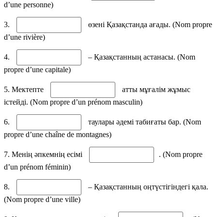
d’une personne)
3.
өзені Қазақстанда ағады. (Nom propre
d’une rivière)
4.
– Қазақстанның астанасы. (Nom
propre d’une capitale)
5. Мектепте
атты мұғалім жұмыс
істейді. (Nom propre d’un prénom masculin)
6.
таулары әдемі табиғаты бар. (Nom
propre d’une chaîne de montagnes)
7. Менің әпкемнің есімі
. (Nom propre
d’un prénom féminin)
8.
– Қазақстанның оңтүстігіндегі қала.
(Nom propre d’une ville)