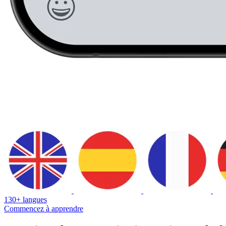
130+ langues
Commencez à apprendre