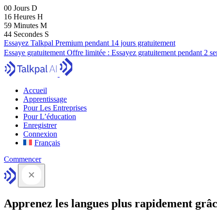
00
Jours
D
16
Heures
H
59
Minutes
M
43
Secondes
S
Essayez Talkpal Premium pendant 14 jours gratuitement
Essaye gratuitement
Offre limitée :
Essayez gratuitement pendant 2 s
Accueil
Apprentissage
Pour Les Entreprises
Pour L’éducation
Enregistrer
Connexion
Français
Commencer
Apprenez les langues plus rapidement grâc