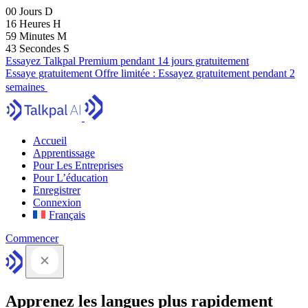
00
Jours
D
16
Heures
H
59
Minutes
M
41
Secondes
S
Essayez Talkpal Premium pendant 14 jours gratuitement
Essaye gratuitement
Offre limitée :
Essayez gratuitement pendant 2
semaines
Accueil
Apprentissage
Pour Les Entreprises
Pour L’éducation
Enregistrer
Connexion
Français
Commencer
Apprenez les langues plus rapidement