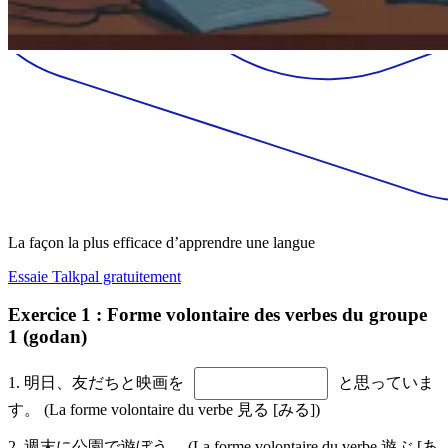
La façon la plus efficace d’apprendre une langue
Essaie Talkpal gratuitement
Exercice 1 : Forme volontaire des verbes du groupe
1 (godan)
1. 明日、友だちと映画を
と思っていま
す。 (La forme volontaire du verbe 見る [みる])
2. 週末に公園で遊ぼう。 (La forme volontaire du verbe 遊ぶ [あ