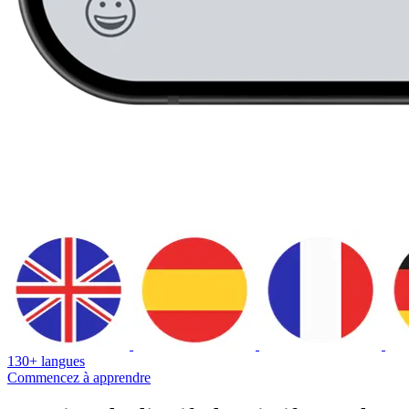
130+ langues
Commencez à apprendre