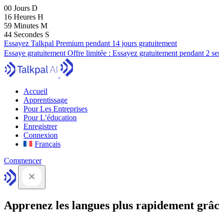
00
Jours
D
16
Heures
H
59
Minutes
M
43
Secondes
S
Essayez Talkpal Premium pendant 14 jours gratuitement
Essaye gratuitement
Offre limitée :
Essayez gratuitement pendant 2 s
Accueil
Apprentissage
Pour Les Entreprises
Pour L’éducation
Enregistrer
Connexion
Français
Commencer
Apprenez les langues plus rapidement grâc