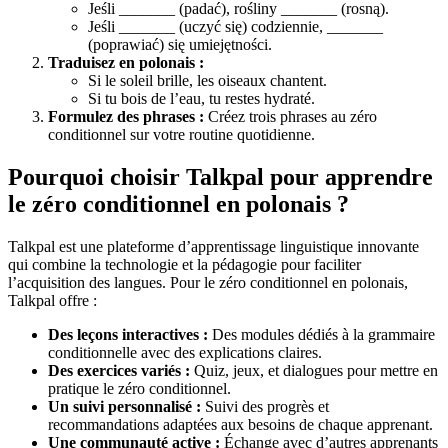
Jeśli _______ (padać), rośliny _______ (rosną).
Jeśli _______ (uczyć się) codziennie, _______
(poprawiać) się umiejętności.
Traduisez en polonais :
Si le soleil brille, les oiseaux chantent.
Si tu bois de l’eau, tu restes hydraté.
Formulez des phrases :
Créez trois phrases au zéro
conditionnel sur votre routine quotidienne.
Pourquoi choisir Talkpal pour apprendre
le zéro conditionnel en polonais ?
Talkpal est une plateforme d’apprentissage linguistique innovante
qui combine la technologie et la pédagogie pour faciliter
l’acquisition des langues. Pour le zéro conditionnel en polonais,
Talkpal offre :
Des leçons interactives :
Des modules dédiés à la grammaire
conditionnelle avec des explications claires.
Des exercices variés :
Quiz, jeux, et dialogues pour mettre en
pratique le zéro conditionnel.
Un suivi personnalisé :
Suivi des progrès et
recommandations adaptées aux besoins de chaque apprenant.
Une communauté active :
Échange avec d’autres apprenants