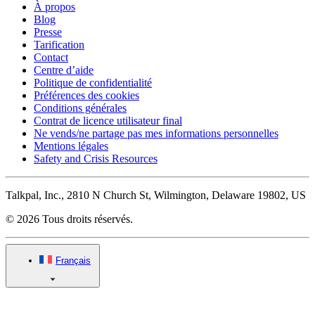
À propos
Blog
Presse
Tarification
Contact
Centre d’aide
Politique de confidentialité
Préférences des cookies
Conditions générales
Contrat de licence utilisateur final
Ne vends/ne partage pas mes informations personnelles
Mentions légales
Safety and Crisis Resources
Talkpal, Inc., 2810 N Church St, Wilmington, Delaware 19802, US
© 2026 Tous droits réservés.
Français