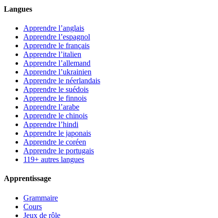
Langues
Apprendre l’anglais
Apprendre l’espagnol
Apprendre le français
Apprendre l’italien
Apprendre l’allemand
Apprendre l’ukrainien
Apprendre le néerlandais
Apprendre le suédois
Apprendre le finnois
Apprendre l’arabe
Apprendre le chinois
Apprendre l’hindi
Apprendre le japonais
Apprendre le coréen
Apprendre le portugais
119+ autres langues
Apprentissage
Grammaire
Cours
Jeux de rôle