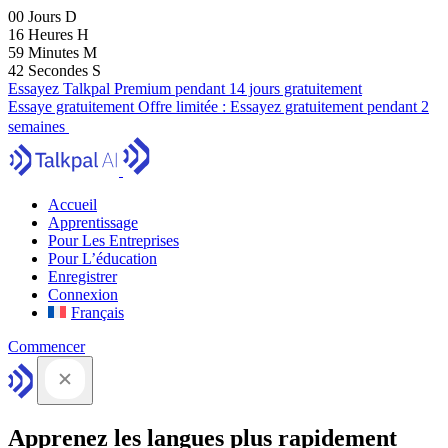
00
Jours
D
16
Heures
H
59
Minutes
M
41
Secondes
S
Essayez Talkpal Premium pendant 14 jours gratuitement
Essaye gratuitement
Offre limitée :
Essayez gratuitement pendant 2
semaines
Accueil
Apprentissage
Pour Les Entreprises
Pour L’éducation
Enregistrer
Connexion
Français
Commencer
Apprenez les langues plus rapidement