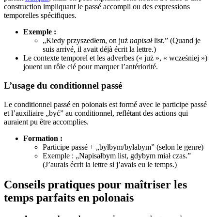
construction impliquant le passé accompli ou des expressions
temporelles spécifiques.
Exemple :
„Kiedy przyszedłem, on już
napisał
list.” (Quand je
suis arrivé, il avait déjà écrit la lettre.)
Le contexte temporel et les adverbes (« już », « wcześniej »)
jouent un rôle clé pour marquer l’antériorité.
L’usage du conditionnel passé
Le conditionnel passé en polonais est formé avec le participe passé
et l’auxiliaire „być” au conditionnel, reflétant des actions qui
auraient pu être accomplies.
Formation :
Participe passé + „byłbym/byłabym” (selon le genre)
Exemple : „Napisałbym list, gdybym miał czas.”
(J’aurais écrit la lettre si j’avais eu le temps.)
Conseils pratiques pour maîtriser les
temps parfaits en polonais