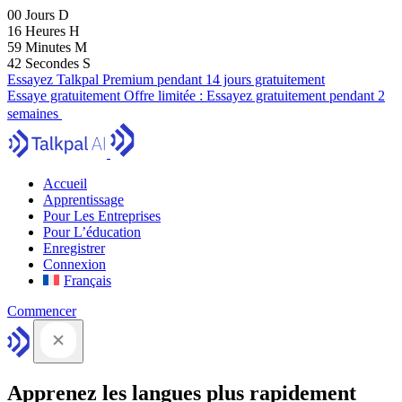
00
Jours
D
16
Heures
H
59
Minutes
M
41
Secondes
S
Essayez Talkpal Premium pendant 14 jours gratuitement
Essaye gratuitement
Offre limitée :
Essayez gratuitement pendant 2
semaines
Accueil
Apprentissage
Pour Les Entreprises
Pour L’éducation
Enregistrer
Connexion
Français
Commencer
Apprenez les langues plus rapidement