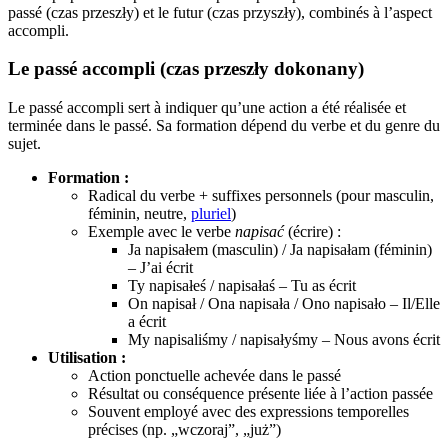
passé (czas przeszły) et le futur (czas przyszły), combinés à l’aspect
accompli.
Le passé accompli (czas przeszły dokonany)
Le passé accompli sert à indiquer qu’une action a été réalisée et
terminée dans le passé. Sa formation dépend du verbe et du genre du
sujet.
Formation :
Radical du verbe + suffixes personnels (pour masculin,
féminin, neutre,
pluriel
)
Exemple avec le verbe
napisać
(écrire) :
Ja napisałem (masculin) / Ja napisałam (féminin)
– J’ai écrit
Ty napisałeś / napisałaś – Tu as écrit
On napisał / Ona napisała / Ono napisało – Il/Elle
a écrit
My napisaliśmy / napisałyśmy – Nous avons écrit
Utilisation :
Action ponctuelle achevée dans le passé
Résultat ou conséquence présente liée à l’action passée
Souvent employé avec des expressions temporelles
précises (np. „wczoraj”, „już”)