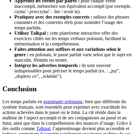
Apprenez les verbes par paires :
pour chaque verbe
inaccompli, mémorisez son équivalent accompli (par exemple,
czytać
/
przeczytać
– lire / avoir lu).
Pratiquez avec des exemples concrets :
utilisez des phrases
courantes et des contextes réels pour assimiler l’usage des
temps parfaits.
Utilisez Talkpal :
cette plateforme interactive offre des
exercices ciblés sur les temps verbaux polonais, facilitant la
mémorisation et la compréhension.
Faites attention aux suffixes et aux variations selon le
genre :
en polonais, le passé parfait varie selon que le sujet est
masculin, féminin ou neutre.
Intégrez les adverbes temporels :
ils sont souvent
indispensables pour préciser le temps parfait (ex. : „już”,
„dopiero co”, „właśnie”).
Conclusion
Les temps parfaits en
grammaire polonaise
, bien que différents du
système français, sont essentiels pour exprimer avec exactitude les
actions achevées dans le passé ou le futur. La clé réside dans la
maîtrise de l’aspect accompli et de ses conjugaisons au passé et au
futur, ainsi que dans la compréhension des nuances d’usage. Grâce à
des outils comme
Talkpal
, l’apprentissage devient plus accessible et
ludique, permettant d’acquérir rapidement une bonne maîtrise de ces