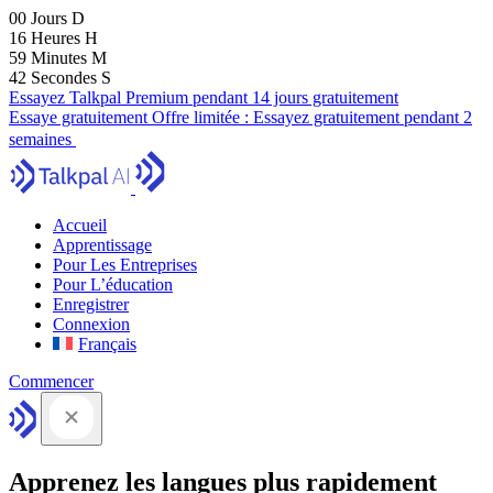
00
Jours
D
16
Heures
H
59
Minutes
M
41
Secondes
S
Essayez Talkpal Premium pendant 14 jours gratuitement
Essaye gratuitement
Offre limitée :
Essayez gratuitement pendant 2
semaines
Accueil
Apprentissage
Pour Les Entreprises
Pour L’éducation
Enregistrer
Connexion
Français
Commencer
Apprenez les langues plus rapidement