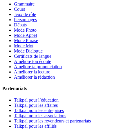
Grammaire
Cours
Jeux de rôle
Personnages
Débats
Mode Photo
Mode Appel
Mode Phrase
Mode Mot
Mode Dialogue
Certificats de langue
Améliore ton écoute
Améliore ta prononciation
Améliorer la lecture
Améliorer la rédaction
Partenariats
Talkpal pour l’éducation
Talkpal pour les affaires
Talkpal pour les entreprises
Talkpal pour les associations
Talkpal pour les revendeurs et partenariats
Talkpal pour les affiliés