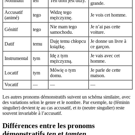
Nominatif
ten
Ten dom jest duży.
grande.
Accusatif
Widzę tego
tego
Je vois cet homme.
(animé)
mężczyznę.
Nie mam tego
Je n’ai pas cette
Génitif
tego
samochodu.
voiture.
Daję temu chłopcu
Je donne un livre à
Datif
temu
książkę.
ce garçon.
Idę z tym
Je vais avec cet
Instrumental
tym
mężczyzną.
homme.
Mówię o tym
Je parle de cette
Locatif
tym
domu.
maison.
Vocatif
—
—
—
Les autres pronoms démonstratifs suivent un schéma similaire, avec
des variations selon le genre et le nombre. Par exemple,
ta
(féminin
singulier) devient
tę
au cas accusatif, et
to
(neutre singulier) reste
souvent invariable à l’accusatif.
Différences entre les pronoms
démonstratifs
ten
et
tamten