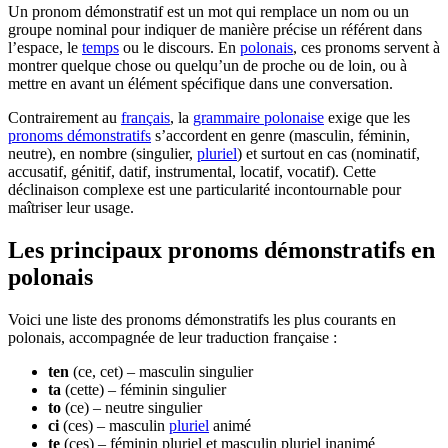
Un pronom démonstratif est un mot qui remplace un nom ou un
groupe nominal pour indiquer de manière précise un référent dans
l’espace, le
temps
ou le discours. En
polonais
, ces pronoms servent à
montrer quelque chose ou quelqu’un de proche ou de loin, ou à
mettre en avant un élément spécifique dans une conversation.
Contrairement au
français
, la
grammaire polonaise
exige que les
pronoms démonstratifs
s’accordent en genre (masculin, féminin,
neutre), en nombre (singulier,
pluriel
) et surtout en cas (nominatif,
accusatif, génitif, datif, instrumental, locatif, vocatif). Cette
déclinaison complexe est une particularité incontournable pour
maîtriser leur usage.
Les principaux pronoms démonstratifs en
polonais
Voici une liste des pronoms démonstratifs les plus courants en
polonais, accompagnée de leur traduction française :
ten
(ce, cet) – masculin singulier
ta
(cette) – féminin singulier
to
(ce) – neutre singulier
ci
(ces) – masculin
pluriel
animé
te
(ces) – féminin pluriel et masculin pluriel inanimé