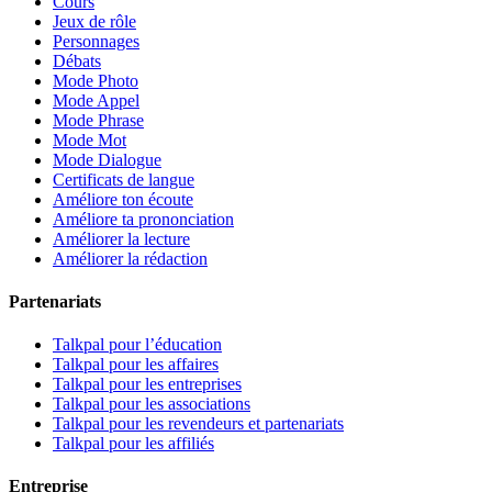
Cours
Jeux de rôle
Personnages
Débats
Mode Photo
Mode Appel
Mode Phrase
Mode Mot
Mode Dialogue
Certificats de langue
Améliore ton écoute
Améliore ta prononciation
Améliorer la lecture
Améliorer la rédaction
Partenariats
Talkpal pour l’éducation
Talkpal pour les affaires
Talkpal pour les entreprises
Talkpal pour les associations
Talkpal pour les revendeurs et partenariats
Talkpal pour les affiliés
Entreprise