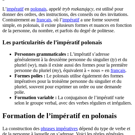
L’
impératif
en
polonais
, appelé
tryb rozkazujący
, est utilisé pour
donner des ordres, des instructions, des conseils ou des invitations.
Contrairement au
français
, où l’
impératif
a une forme souvent
simple, en polonais, il existe plusieurs formes et nuances en fonction
de la personne, du nombre, et parfois du degré de politesse.
Les particularités de l’impératif polonais
Personnes grammaticales :
L’impératif s’adresse
généralement à la deuxième personne du singulier (
ty
) et du
pluriel (
wy
), mais il existe aussi des formes pour la première
personne du pluriel (
my
), équivalent à « nous » en
français
.
Formes polies :
Le polonais utilise également des formes
impératives pour la troisième personne du singulier et du
pluriel, souvent pour exprimer un ordre ou une demande
polie.
Formation variable :
La conjugaison de l’impératif varie
selon le groupe verbal, avec des verbes réguliers et irréguliers.
Formation de l’impératif en polonais
La construction des
phrases impératives
dépend du type de verbe et
de la personne à laquelle on s’adresse. Voici les règles générales