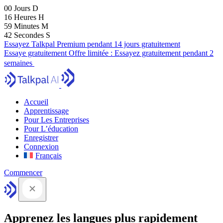
00
Jours
D
16
Heures
H
59
Minutes
M
41
Secondes
S
Essayez Talkpal Premium pendant 14 jours gratuitement
Essaye gratuitement
Offre limitée :
Essayez gratuitement pendant 2
semaines
Accueil
Apprentissage
Pour Les Entreprises
Pour L’éducation
Enregistrer
Connexion
Français
Commencer
Apprenez les langues plus rapidement