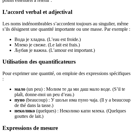
points essentiels à retenir :
L’accord verbal et adjectival
Les noms indénombrables s’accordent toujours au singulier, même
s’ils désignent une quantité importante ou une masse. Par exemple :
Вода је хладна. (L’eau est froide.)
Млеко је свеже. (Le lait est frais.)
Љубав је важна. (L’amour est important.)
Utilisation des quantificateurs
Pour exprimer une quantité, on emploie des expressions spécifiques
:
мало
(un peu) : Молим те да ми даш мало воде. (S’il te
plaît, donne-moi un peu d’eau.)
пуно
(beaucoup) : У шољи има пуно чаја. (Il y a beaucoup
de thé dans la tasse.)
неколико
(quelques) : Неколико капи млека. (Quelques
gouttes de lait.)
Expressions de mesure