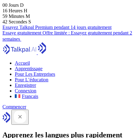
00
Jours
D
16
Heures
H
59
Minutes
M
41
Secondes
S
Essayez Talkpal Premium pendant 14 jours gratuitement
Essaye gratuitement
Offre limitée :
Essayez gratuitement pendant 2
semaines
Accueil
Apprentissage
Pour Les Entreprises
Pour L’éducation
Enregistrer
Connexion
Français
Commencer
Apprenez les langues plus rapidement