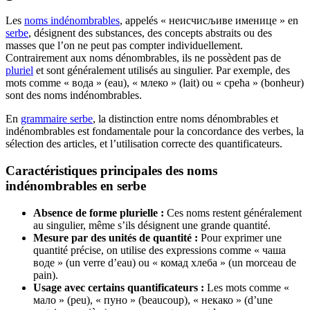
Les
noms indénombrables
, appelés « неисчисљиве именице » en
serbe
, désignent des substances, des concepts abstraits ou des
masses que l’on ne peut pas compter individuellement.
Contrairement aux noms dénombrables, ils ne possèdent pas de
pluriel
et sont généralement utilisés au singulier. Par exemple, des
mots comme « вода » (eau), « млеко » (lait) ou « срећа » (bonheur)
sont des noms indénombrables.
En
grammaire serbe
, la distinction entre noms dénombrables et
indénombrables est fondamentale pour la concordance des verbes, la
sélection des articles, et l’utilisation correcte des quantificateurs.
Caractéristiques principales des noms
indénombrables en serbe
Absence de forme plurielle :
Ces noms restent généralement
au singulier, même s’ils désignent une grande quantité.
Mesure par des unités de quantité :
Pour exprimer une
quantité précise, on utilise des expressions comme « чаша
воде » (un verre d’eau) ou « комад хлеба » (un morceau de
pain).
Usage avec certains quantificateurs :
Les mots comme «
мало » (peu), « пуно » (beaucoup), « некако » (d’une