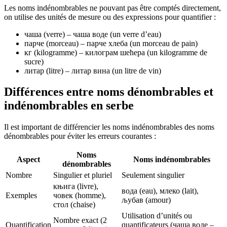
Les noms indénombrables ne pouvant pas être comptés directement,
on utilise des unités de mesure ou des expressions pour quantifier :
чаша (verre) – чаша воде (un verre d’eau)
парче (morceau) – парче хлеба (un morceau de pain)
кг (kilogramme) – килограм шећера (un kilogramme de
sucre)
литар (litre) – литар вина (un litre de vin)
Différences entre noms dénombrables et
indénombrables en serbe
Il est important de différencier les noms indénombrables des noms
dénombrables pour éviter les erreurs courantes :
Noms
Aspect
Noms indénombrables
dénombrables
Nombre
Singulier et pluriel
Seulement singulier
књига (livre),
вода (eau), млеко (lait),
Exemples
човек (homme),
љубав (amour)
стол (chaise)
Utilisation d’unités ou
Nombre exact (2
Quantification
quantificateurs (чаша воде –