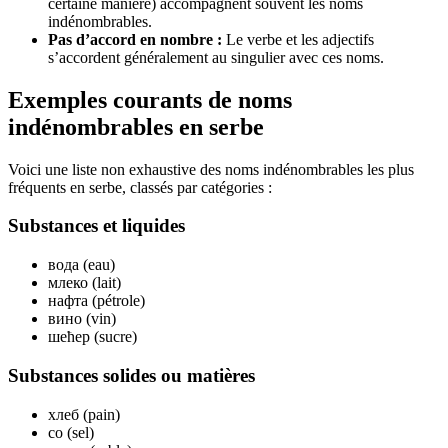
certaine manière) accompagnent souvent les noms
indénombrables.
Pas d’accord en nombre :
Le verbe et les adjectifs
s’accordent généralement au singulier avec ces noms.
Exemples courants de noms
indénombrables en serbe
Voici une liste non exhaustive des noms indénombrables les plus
fréquents en serbe, classés par catégories :
Substances et liquides
вода (eau)
млеко (lait)
нафта (pétrole)
вино (vin)
шећер (sucre)
Substances solides ou matières
хлеб (pain)
со (sel)