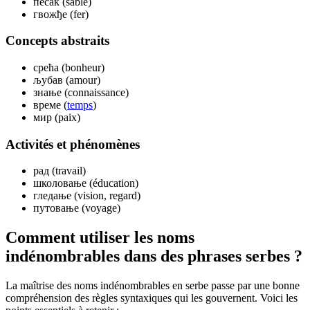
песак (sable)
гвожђе (fer)
Concepts abstraits
срећа (bonheur)
љубав (amour)
знање (connaissance)
време (
temps
)
мир (paix)
Activités et phénomènes
рад (travail)
школовање (éducation)
гледање (vision, regard)
путовање (voyage)
Comment utiliser les noms
indénombrables dans des phrases serbes ?
La maîtrise des noms indénombrables en serbe passe par une bonne
compréhension des règles syntaxiques qui les gouvernent. Voici les