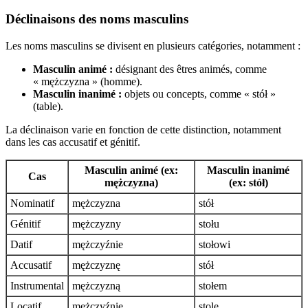
Déclinaisons des noms masculins
Les noms masculins se divisent en plusieurs catégories, notamment :
Masculin animé :
désignant des êtres animés, comme
« mężczyzna » (homme).
Masculin inanimé :
objets ou concepts, comme « stół »
(table).
La déclinaison varie en fonction de cette distinction, notamment
dans les cas accusatif et génitif.
Masculin animé (ex:
Masculin inanimé
Cas
mężczyzna)
(ex: stół)
Nominatif
mężczyzna
stół
Génitif
mężczyzny
stołu
Datif
mężczyźnie
stołowi
Accusatif
mężczyznę
stół
Instrumental
mężczyzną
stołem
Locatif
mężczyźnie
stole