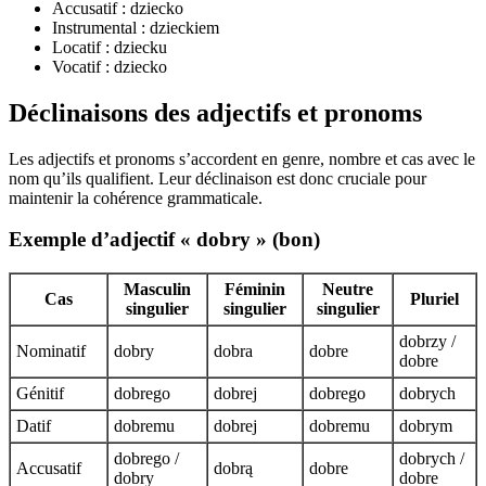
Accusatif : dziecko
Instrumental : dzieckiem
Locatif : dziecku
Vocatif : dziecko
Déclinaisons des adjectifs et pronoms
Les adjectifs et pronoms s’accordent en genre, nombre et cas avec le
nom qu’ils qualifient. Leur déclinaison est donc cruciale pour
maintenir la cohérence grammaticale.
Exemple d’adjectif « dobry » (bon)
Masculin
Féminin
Neutre
Cas
Pluriel
singulier
singulier
singulier
dobrzy /
Nominatif
dobry
dobra
dobre
dobre
Génitif
dobrego
dobrej
dobrego
dobrych
Datif
dobremu
dobrej
dobremu
dobrym
dobrego /
dobrych /
Accusatif
dobrą
dobre
dobry
dobre