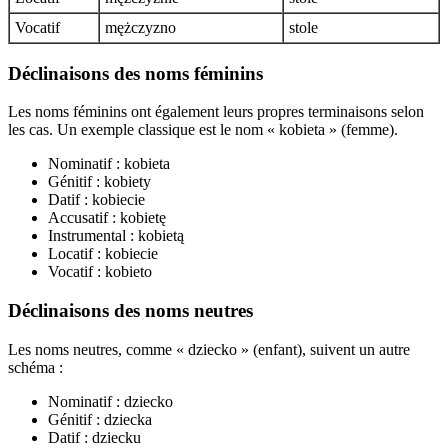
Vocatif
mężczyzno
stole
Déclinaisons des noms féminins
Les noms féminins ont également leurs propres terminaisons selon
les cas. Un exemple classique est le nom « kobieta » (femme).
Nominatif : kobieta
Génitif : kobiety
Datif : kobiecie
Accusatif : kobietę
Instrumental : kobietą
Locatif : kobiecie
Vocatif : kobieto
Déclinaisons des noms neutres
Les noms neutres, comme « dziecko » (enfant), suivent un autre
schéma :
Nominatif : dziecko
Génitif : dziecka
Datif : dziecku