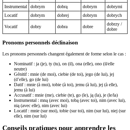
Instrumental
dobrym
dobrą
dobrym
dobrymi
Locatif
dobrym
dobrej
dobrym
dobrych
dobrzy /
Vocatif
dobry
dobra
dobre
dobre
Pronoms personnels déclinaison
Les pronoms personnels changent également de forme selon le cas :
Nominatif : ja (je), ty (tu), on (il), ona (elle), ono (il/elle
neutre)
Génitif : mnie (de moi), ciebie (de toi), jego (de lui), jej
(d’elle), go (de lui)
Datif : mnie (à moi), tobie (à toi), jemu (à lui), jej (à elle),
jemu (à lui)
Accusatif : mnie (me), ciebie (te), go (le), ją (la), je (le/la)
Instrumental : mną (avec moi), tobą (avec toi), nim (avec lui),
nią (avec elle), nim (avec lui)
Locatif : mnie (sur moi), tobie (sur toi), nim (sur lui), niej (sur
elle), nim (sur lui)
Conseils pratiques pour apprendre les