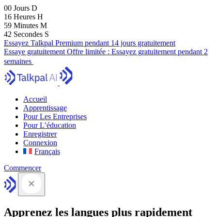
00
Jours
D
16
Heures
H
59
Minutes
M
42
Secondes
S
Essayez Talkpal Premium pendant 14 jours gratuitement
Essaye gratuitement
Offre limitée :
Essayez gratuitement pendant 2
semaines
Accueil
Apprentissage
Pour Les Entreprises
Pour L’éducation
Enregistrer
Connexion
Français
Commencer
Apprenez les langues plus rapidement