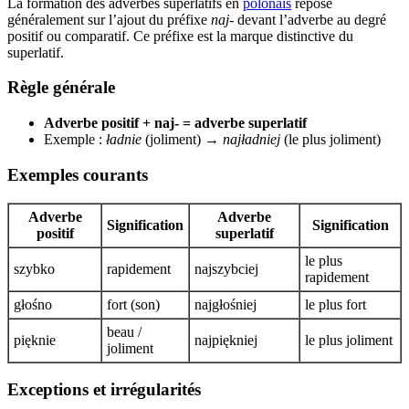
La formation des adverbes superlatifs en
polonais
repose
généralement sur l’ajout du préfixe
naj-
devant l’adverbe au degré
positif ou comparatif. Ce préfixe est la marque distinctive du
superlatif.
Règle générale
Adverbe positif + naj- = adverbe superlatif
Exemple :
ładnie
(joliment) →
najładniej
(le plus joliment)
Exemples courants
Adverbe
Adverbe
Signification
Signification
positif
superlatif
le plus
szybko
rapidement
najszybciej
rapidement
głośno
fort (son)
najgłośniej
le plus fort
beau /
pięknie
najpiękniej
le plus joliment
joliment
Exceptions et irrégularités