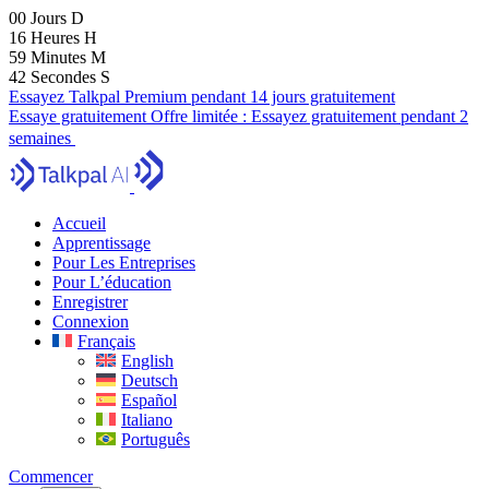
00
Jours
D
16
Heures
H
59
Minutes
M
41
Secondes
S
Essayez Talkpal Premium pendant 14 jours gratuitement
Essaye gratuitement
Offre limitée :
Essayez gratuitement pendant 2
semaines
Accueil
Apprentissage
Pour Les Entreprises
Pour L’éducation
Enregistrer
Connexion
Français
English
Deutsch
Español
Italiano
Português
Commencer