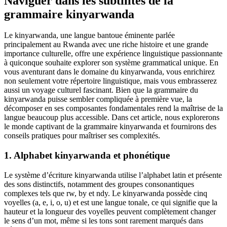
Naviguer dans les subtilités de la
grammaire kinyarwanda
Le kinyarwanda, une langue bantoue éminente parlée
principalement au Rwanda avec une riche histoire et une grande
importance culturelle, offre une expérience linguistique passionnante
à quiconque souhaite explorer son système grammatical unique. En
vous aventurant dans le domaine du kinyarwanda, vous enrichirez
non seulement votre répertoire linguistique, mais vous embrasserez
aussi un voyage culturel fascinant. Bien que la grammaire du
kinyarwanda puisse sembler compliquée à première vue, la
décomposer en ses composantes fondamentales rend la maîtrise de la
langue beaucoup plus accessible. Dans cet article, nous explorerons
le monde captivant de la grammaire kinyarwanda et fournirons des
conseils pratiques pour maîtriser ses complexités.
1. Alphabet kinyarwanda et phonétique
Le système d’écriture kinyarwanda utilise l’alphabet latin et présente
des sons distinctifs, notamment des groupes consonantiques
complexes tels que rw, by et ndy. Le kinyarwanda possède cinq
voyelles (a, e, i, o, u) et est une langue tonale, ce qui signifie que la
hauteur et la longueur des voyelles peuvent complètement changer
le sens d’un mot, même si les tons sont rarement marqués dans