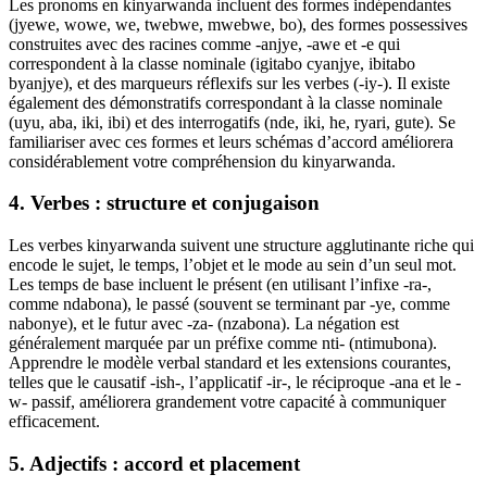
Les pronoms en kinyarwanda incluent des formes indépendantes
(jyewe, wowe, we, twebwe, mwebwe, bo), des formes possessives
construites avec des racines comme -anjye, -awe et -e qui
correspondent à la classe nominale (igitabo cyanjye, ibitabo
byanjye), et des marqueurs réflexifs sur les verbes (-iy-). Il existe
également des démonstratifs correspondant à la classe nominale
(uyu, aba, iki, ibi) et des interrogatifs (nde, iki, he, ryari, gute). Se
familiariser avec ces formes et leurs schémas d’accord améliorera
considérablement votre compréhension du kinyarwanda.
4. Verbes : structure et conjugaison
Les verbes kinyarwanda suivent une structure agglutinante riche qui
encode le sujet, le temps, l’objet et le mode au sein d’un seul mot.
Les temps de base incluent le présent (en utilisant l’infixe -ra-,
comme ndabona), le passé (souvent se terminant par -ye, comme
nabonye), et le futur avec -za- (nzabona). La négation est
généralement marquée par un préfixe comme nti- (ntimubona).
Apprendre le modèle verbal standard et les extensions courantes,
telles que le causatif -ish-, l’applicatif -ir-, le réciproque -ana et le -
w- passif, améliorera grandement votre capacité à communiquer
efficacement.
5. Adjectifs : accord et placement