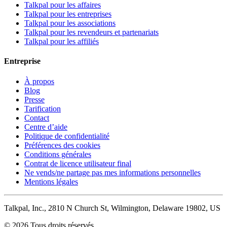
Talkpal pour les affaires
Talkpal pour les entreprises
Talkpal pour les associations
Talkpal pour les revendeurs et partenariats
Talkpal pour les affiliés
Entreprise
À propos
Blog
Presse
Tarification
Contact
Centre d’aide
Politique de confidentialité
Préférences des cookies
Conditions générales
Contrat de licence utilisateur final
Ne vends/ne partage pas mes informations personnelles
Mentions légales
Talkpal, Inc., 2810 N Church St, Wilmington, Delaware 19802, US
© 2026 Tous droits réservés.