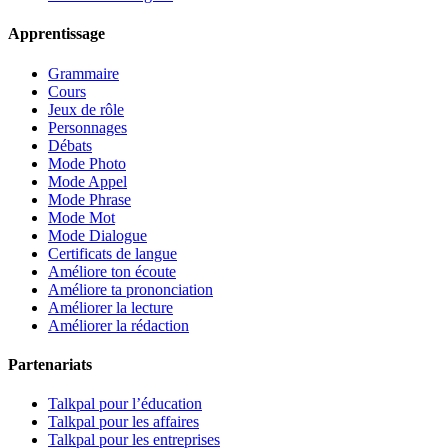
Apprentissage
Grammaire
Cours
Jeux de rôle
Personnages
Débats
Mode Photo
Mode Appel
Mode Phrase
Mode Mot
Mode Dialogue
Certificats de langue
Améliore ton écoute
Améliore ta prononciation
Améliorer la lecture
Améliorer la rédaction
Partenariats
Talkpal pour l’éducation
Talkpal pour les affaires
Talkpal pour les entreprises