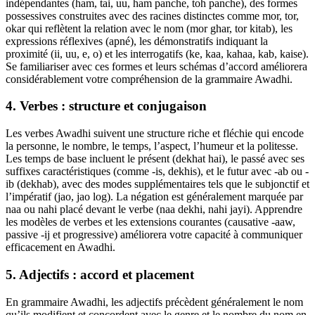
indépendantes (ham, tai, uu, ham panche, toh panche), des formes
possessives construites avec des racines distinctes comme mor, tor,
okar qui reflètent la relation avec le nom (mor ghar, tor kitab), les
expressions réflexives (apné), les démonstratifs indiquant la
proximité (ii, uu, e, o) et les interrogatifs (ke, kaa, kahaa, kab, kaise).
Se familiariser avec ces formes et leurs schémas d’accord améliorera
considérablement votre compréhension de la grammaire Awadhi.
4. Verbes : structure et conjugaison
Les verbes Awadhi suivent une structure riche et fléchie qui encode
la personne, le nombre, le temps, l’aspect, l’humeur et la politesse.
Les temps de base incluent le présent (dekhat hai), le passé avec ses
suffixes caractéristiques (comme -is, dekhis), et le futur avec -ab ou -
ib (dekhab), avec des modes supplémentaires tels que le subjonctif et
l’impératif (jao, jao log). La négation est généralement marquée par
naa ou nahi placé devant le verbe (naa dekhi, nahi jayi). Apprendre
les modèles de verbes et les extensions courantes (causative -aaw,
passive -ij et progressive) améliorera votre capacité à communiquer
efficacement en Awadhi.
5. Adjectifs : accord et placement
En grammaire Awadhi, les adjectifs précèdent généralement le nom
qu’ils modifient et concordent avec le genre et le nombre du nom en