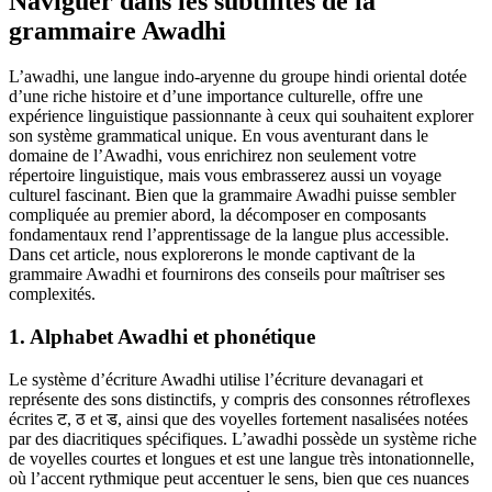
Naviguer dans les subtilités de la
grammaire Awadhi
L’awadhi, une langue indo-aryenne du groupe hindi oriental dotée
d’une riche histoire et d’une importance culturelle, offre une
expérience linguistique passionnante à ceux qui souhaitent explorer
son système grammatical unique. En vous aventurant dans le
domaine de l’Awadhi, vous enrichirez non seulement votre
répertoire linguistique, mais vous embrasserez aussi un voyage
culturel fascinant. Bien que la grammaire Awadhi puisse sembler
compliquée au premier abord, la décomposer en composants
fondamentaux rend l’apprentissage de la langue plus accessible.
Dans cet article, nous explorerons le monde captivant de la
grammaire Awadhi et fournirons des conseils pour maîtriser ses
complexités.
1. Alphabet Awadhi et phonétique
Le système d’écriture Awadhi utilise l’écriture devanagari et
représente des sons distinctifs, y compris des consonnes rétroflexes
écrites ट, ठ et ड, ainsi que des voyelles fortement nasalisées notées
par des diacritiques spécifiques. L’awadhi possède un système riche
de voyelles courtes et longues et est une langue très intonationnelle,
où l’accent rythmique peut accentuer le sens, bien que ces nuances