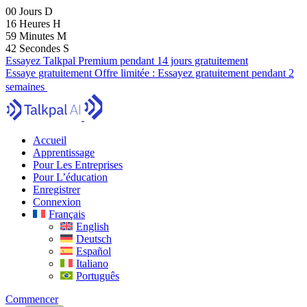
00
Jours
D
16
Heures
H
59
Minutes
M
41
Secondes
S
Essayez Talkpal Premium pendant 14 jours gratuitement
Essaye gratuitement
Offre limitée :
Essayez gratuitement pendant 2
semaines
Accueil
Apprentissage
Pour Les Entreprises
Pour L’éducation
Enregistrer
Connexion
Français
English
Deutsch
Español
Italiano
Português
Commencer