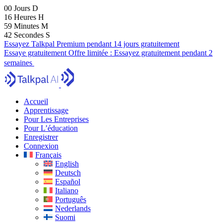
00
Jours
D
16
Heures
H
59
Minutes
M
40
Secondes
S
Essayez Talkpal Premium pendant 14 jours gratuitement
Essaye gratuitement
Offre limitée :
Essayez gratuitement pendant 2
semaines
Accueil
Apprentissage
Pour Les Entreprises
Pour L’éducation
Enregistrer
Connexion
Français
English
Deutsch
Español
Italiano
Português
Nederlands
Suomi