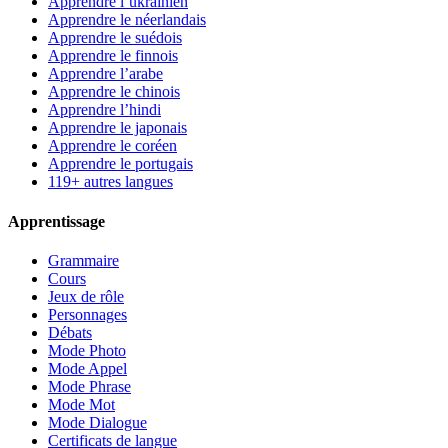
Apprendre l’ukrainien
Apprendre le néerlandais
Apprendre le suédois
Apprendre le finnois
Apprendre l’arabe
Apprendre le chinois
Apprendre l’hindi
Apprendre le japonais
Apprendre le coréen
Apprendre le portugais
119+ autres langues
Apprentissage
Grammaire
Cours
Jeux de rôle
Personnages
Débats
Mode Photo
Mode Appel
Mode Phrase
Mode Mot
Mode Dialogue
Certificats de langue