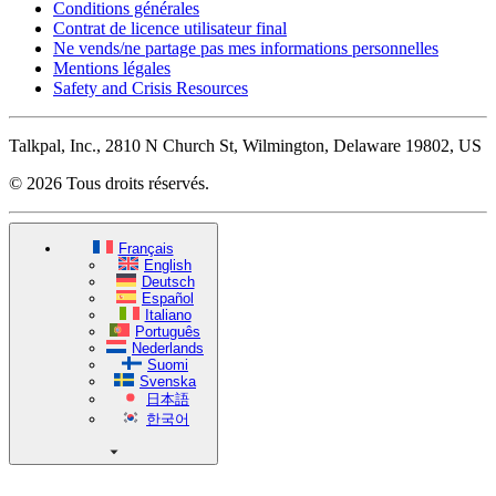
Conditions générales
Contrat de licence utilisateur final
Ne vends/ne partage pas mes informations personnelles
Mentions légales
Safety and Crisis Resources
Talkpal, Inc., 2810 N Church St, Wilmington, Delaware 19802, US
© 2026 Tous droits réservés.
Français
English
Deutsch
Español
Italiano
Português
Nederlands
Suomi
Svenska
日本語
한국어