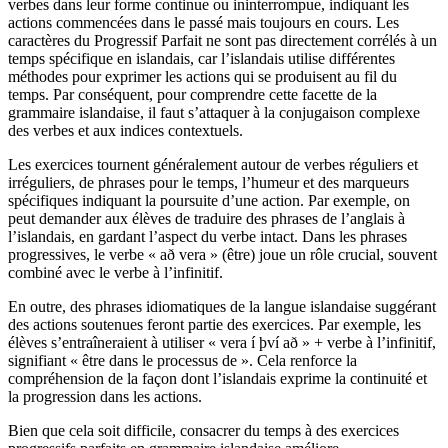
verbes dans leur forme continue ou ininterrompue, indiquant les
actions commencées dans le passé mais toujours en cours. Les
caractères du Progressif Parfait ne sont pas directement corrélés à un
temps spécifique en islandais, car l’islandais utilise différentes
méthodes pour exprimer les actions qui se produisent au fil du
temps. Par conséquent, pour comprendre cette facette de la
grammaire islandaise, il faut s’attaquer à la conjugaison complexe
des verbes et aux indices contextuels.
Les exercices tournent généralement autour de verbes réguliers et
irréguliers, de phrases pour le temps, l’humeur et des marqueurs
spécifiques indiquant la poursuite d’une action. Par exemple, on
peut demander aux élèves de traduire des phrases de l’anglais à
l’islandais, en gardant l’aspect du verbe intact. Dans les phrases
progressives, le verbe « að vera » (être) joue un rôle crucial, souvent
combiné avec le verbe à l’infinitif.
En outre, des phrases idiomatiques de la langue islandaise suggérant
des actions soutenues feront partie des exercices. Par exemple, les
élèves s’entraîneraient à utiliser « vera í því að » + verbe à l’infinitif,
signifiant « être dans le processus de ». Cela renforce la
compréhension de la façon dont l’islandais exprime la continuité et
la progression dans les actions.
Bien que cela soit difficile, consacrer du temps à des exercices