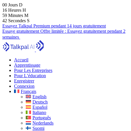
00
Jours
D
16
Heures
H
59
Minutes
M
41
Secondes
S
Essayez Talkpal Premium pendant 14 jours gratuitement
Essaye gratuitement
Offre limitée :
Essayez gratuitement pendant 2
semaines
Accueil
Apprentissage
Pour Les Entreprises
Pour L’éducation
Enregistrer
Connexion
Français
English
Deutsch
Español
Italiano
Português
Nederlands
Suomi