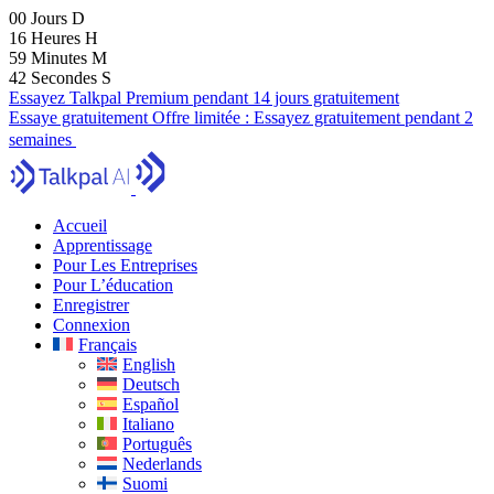
00
Jours
D
16
Heures
H
59
Minutes
M
40
Secondes
S
Essayez Talkpal Premium pendant 14 jours gratuitement
Essaye gratuitement
Offre limitée :
Essayez gratuitement pendant 2
semaines
Accueil
Apprentissage
Pour Les Entreprises
Pour L’éducation
Enregistrer
Connexion
Français
English
Deutsch
Español
Italiano
Português
Nederlands
Suomi