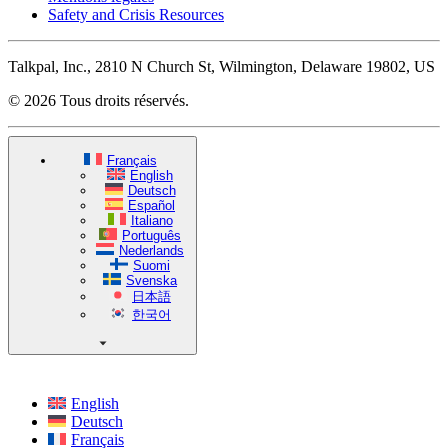
Safety and Crisis Resources
Talkpal, Inc., 2810 N Church St, Wilmington, Delaware 19802, US
© 2026 Tous droits réservés.
Français
English
Deutsch
Español
Italiano
Português
Nederlands
Suomi
Svenska
日本語
한국어
English
Deutsch
Français