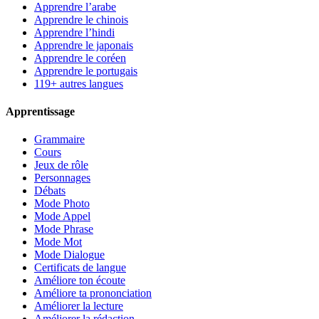
Apprendre l’arabe
Apprendre le chinois
Apprendre l’hindi
Apprendre le japonais
Apprendre le coréen
Apprendre le portugais
119+ autres langues
Apprentissage
Grammaire
Cours
Jeux de rôle
Personnages
Débats
Mode Photo
Mode Appel
Mode Phrase
Mode Mot
Mode Dialogue
Certificats de langue
Améliore ton écoute
Améliore ta prononciation
Améliorer la lecture
Améliorer la rédaction