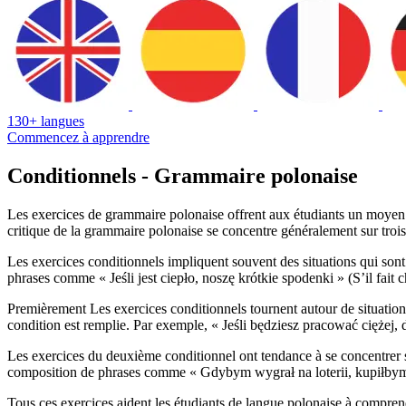
130+ langues
Commencez à apprendre
Conditionnels - Grammaire polonaise
Les exercices de grammaire polonaise offrent aux étudiants un moyen 
critique de la grammaire polonaise se concentre généralement sur trois
Les exercices conditionnels impliquent souvent des situations qui sont 
phrases comme « Jeśli jest ciepło, noszę krótkie spodenki » (S’il fait c
Premièrement Les exercices conditionnels tournent autour de situations
condition est remplie. Par exemple, « Jeśli będziesz pracować ciężej, 
Les exercices du deuxième conditionnel ont tendance à se concentrer su
composition de phrases comme « Gdybym wygrał na loterii, kupiłbym do
Tous ces exercices aident les étudiants de langue polonaise à comprend