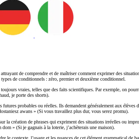
attrayant de comprendre et de maîtriser comment exprimer des situation
 types de conditionnels : zéro, premier et deuxième conditionnel.
toujours vraies, telles que des faits scientifiques. Par exemple, on pour
haud, je porte des shorts).
 futures probables ou réelles. Ils demandent généralement aux élèves de
dostaniesz awans » (Si vous travaillez plus dur, vous serez promu).
r la création de phrases qui expriment des situations irréelles ou impro
m » (Si je gagnais à la loterie, j’achèterais une maison).
re le contexte, l’usage et les nuances de cet élément grammatical de ba