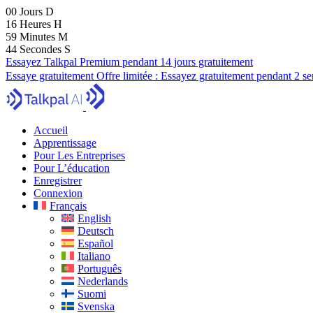
00
Jours
D
16
Heures
H
59
Minutes
M
43
Secondes
S
Essayez Talkpal Premium pendant 14 jours gratuitement
Essaye gratuitement
Offre limitée :
Essayez gratuitement pendant 2 s
Accueil
Apprentissage
Pour Les Entreprises
Pour L’éducation
Enregistrer
Connexion
Français
English
Deutsch
Español
Italiano
Português
Nederlands
Suomi
Svenska