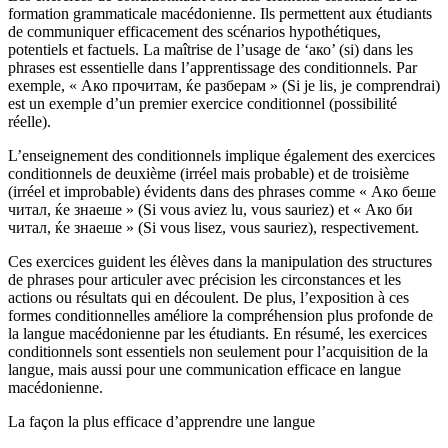
formation grammaticale macédonienne. Ils permettent aux étudiants
de communiquer efficacement des scénarios hypothétiques,
potentiels et factuels. La maîtrise de l’usage de ‘ако’ (si) dans les
phrases est essentielle dans l’apprentissage des conditionnels. Par
exemple, « Ако прочитам, ќе разберам » (Si je lis, je comprendrai)
est un exemple d’un premier exercice conditionnel (possibilité
réelle).
L’enseignement des conditionnels implique également des exercices
conditionnels de deuxième (irréel mais probable) et de troisième
(irréel et improbable) évidents dans des phrases comme « Ако беше
читал, ќе знаеше » (Si vous aviez lu, vous sauriez) et « Ако би
читал, ќе знаеше » (Si vous lisez, vous sauriez), respectivement.
Ces exercices guident les élèves dans la manipulation des structures
de phrases pour articuler avec précision les circonstances et les
actions ou résultats qui en découlent. De plus, l’exposition à ces
formes conditionnelles améliore la compréhension plus profonde de
la langue macédonienne par les étudiants. En résumé, les exercices
conditionnels sont essentiels non seulement pour l’acquisition de la
langue, mais aussi pour une communication efficace en langue
macédonienne.
La façon la plus efficace d’apprendre une langue