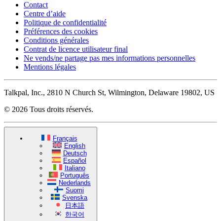
Contact
Centre d’aide
Politique de confidentialité
Préférences des cookies
Conditions générales
Contrat de licence utilisateur final
Ne vends/ne partage pas mes informations personnelles
Mentions légales
Talkpal, Inc., 2810 N Church St, Wilmington, Delaware 19802, US
© 2026 Tous droits réservés.
Français
English
Deutsch
Español
Italiano
Português
Nederlands
Suomi
Svenska
日本語
한국어