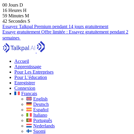
00
Jours
D
16
Heures
H
59
Minutes
M
40
Secondes
S
Essayez Talkpal Premium pendant 14 jours gratuitement
Essaye gratuitement
Offre limitée :
Essayez gratuitement pendant 2
semaines
Accueil
Apprentissage
Pour Les Entreprises
Pour L’éducation
Enregistrer
Connexion
Français
English
Deutsch
Español
Italiano
Português
Nederlands
Suomi