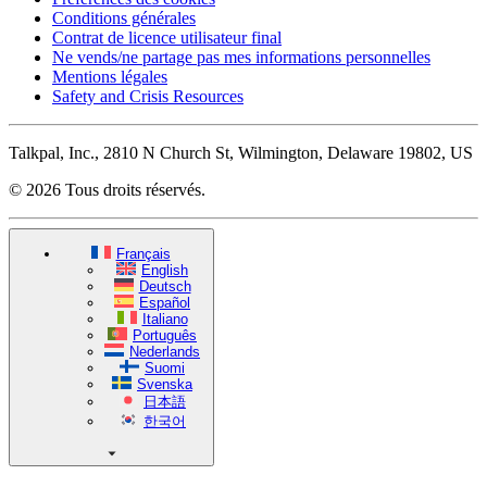
Conditions générales
Contrat de licence utilisateur final
Ne vends/ne partage pas mes informations personnelles
Mentions légales
Safety and Crisis Resources
Talkpal, Inc., 2810 N Church St, Wilmington, Delaware 19802, US
© 2026 Tous droits réservés.
Français
English
Deutsch
Español
Italiano
Português
Nederlands
Suomi
Svenska
日本語
한국어