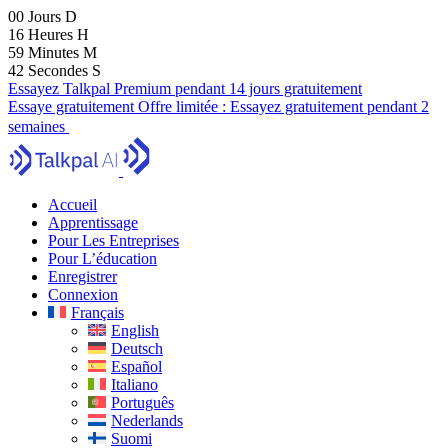
00
Jours
D
16
Heures
H
59
Minutes
M
41
Secondes
S
Essayez Talkpal Premium pendant 14 jours gratuitement
Essaye gratuitement
Offre limitée :
Essayez gratuitement pendant 2
semaines
Accueil
Apprentissage
Pour Les Entreprises
Pour L’éducation
Enregistrer
Connexion
Français
English
Deutsch
Español
Italiano
Português
Nederlands
Suomi