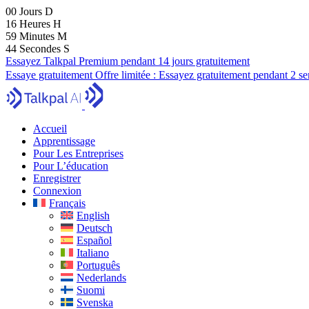
00
Jours
D
16
Heures
H
59
Minutes
M
43
Secondes
S
Essayez Talkpal Premium pendant 14 jours gratuitement
Essaye gratuitement
Offre limitée :
Essayez gratuitement pendant 2 s
Accueil
Apprentissage
Pour Les Entreprises
Pour L’éducation
Enregistrer
Connexion
Français
English
Deutsch
Español
Italiano
Português
Nederlands
Suomi
Svenska