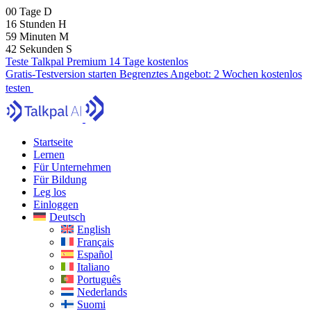
00
Tage
D
16
Stunden
H
59
Minuten
M
41
Sekunden
S
Teste Talkpal Premium 14 Tage kostenlos
Gratis-Testversion starten
Begrenztes Angebot:
2 Wochen kostenlos
testen
Startseite
Lernen
Für Unternehmen
Für Bildung
Leg los
Einloggen
Deutsch
English
Français
Español
Italiano
Português
Nederlands
Suomi