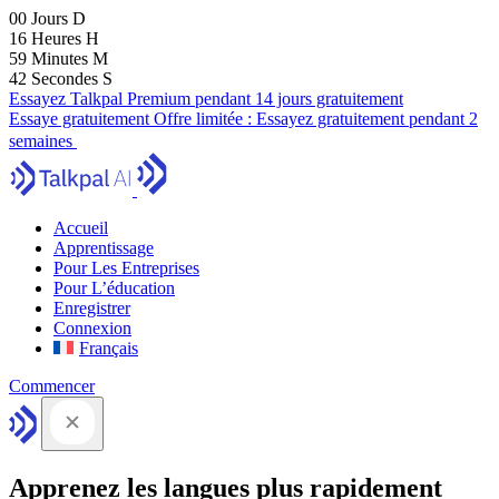
00
Jours
D
16
Heures
H
59
Minutes
M
41
Secondes
S
Essayez Talkpal Premium pendant 14 jours gratuitement
Essaye gratuitement
Offre limitée :
Essayez gratuitement pendant 2
semaines
Accueil
Apprentissage
Pour Les Entreprises
Pour L’éducation
Enregistrer
Connexion
Français
Commencer
Apprenez les langues plus rapidement