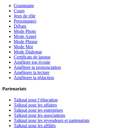
Grammaire
Cours
Jeux de rôle
Personnages
Débats
Mode Photo
Mode Appel
Mode Phrase
Mode Mot
Mode Dialogue
Certificats de langue
Améliore ton écoute
Améliore ta prononciation
Améliorer la lecture
Améliorer la rédaction
Partenariats
Talkpal pour l’éducation
Talkpal pour les affaires
Talkpal pour les entreprises
Talkpal pour les associations
Talkpal pour les revendeurs et partenariats
Talkpal pour les affiliés