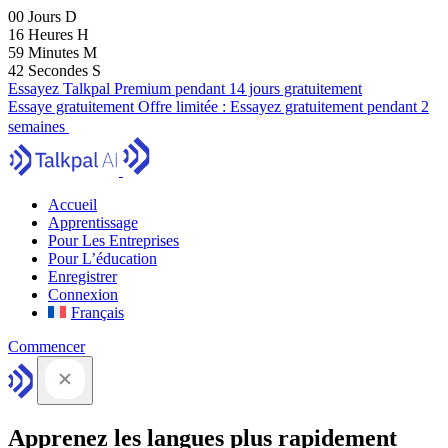
00
Jours
D
16
Heures
H
59
Minutes
M
41
Secondes
S
Essayez Talkpal Premium pendant 14 jours gratuitement
Essaye gratuitement
Offre limitée :
Essayez gratuitement pendant 2
semaines
Accueil
Apprentissage
Pour Les Entreprises
Pour L’éducation
Enregistrer
Connexion
Français
Commencer
Apprenez les langues plus rapidement