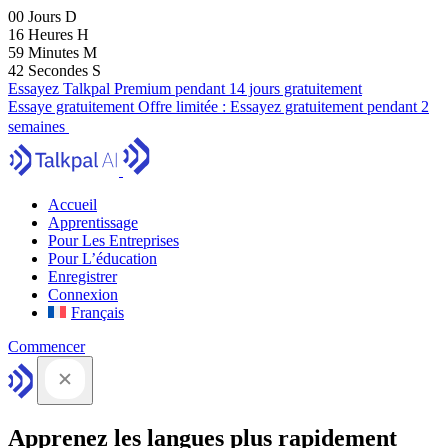
00
Jours
D
16
Heures
H
59
Minutes
M
41
Secondes
S
Essayez Talkpal Premium pendant 14 jours gratuitement
Essaye gratuitement
Offre limitée :
Essayez gratuitement pendant 2
semaines
Accueil
Apprentissage
Pour Les Entreprises
Pour L’éducation
Enregistrer
Connexion
Français
Commencer
Apprenez les langues plus rapidement