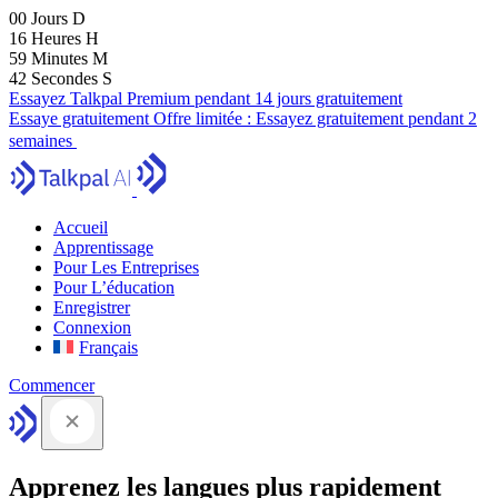
00
Jours
D
16
Heures
H
59
Minutes
M
42
Secondes
S
Essayez Talkpal Premium pendant 14 jours gratuitement
Essaye gratuitement
Offre limitée :
Essayez gratuitement pendant 2
semaines
Accueil
Apprentissage
Pour Les Entreprises
Pour L’éducation
Enregistrer
Connexion
Français
Commencer
Apprenez les langues plus rapidement