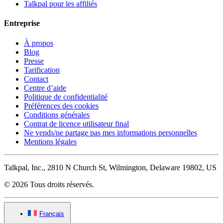
Talkpal pour les affiliés
Entreprise
À propos
Blog
Presse
Tarification
Contact
Centre d’aide
Politique de confidentialité
Préférences des cookies
Conditions générales
Contrat de licence utilisateur final
Ne vends/ne partage pas mes informations personnelles
Mentions légales
Talkpal, Inc., 2810 N Church St, Wilmington, Delaware 19802, US
© 2026 Tous droits réservés.
Français