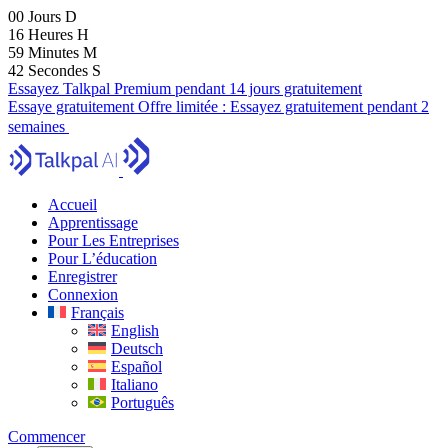
00
Jours
D
16
Heures
H
59
Minutes
M
41
Secondes
S
Essayez Talkpal Premium pendant 14 jours gratuitement
Essaye gratuitement
Offre limitée :
Essayez gratuitement pendant 2
semaines
Accueil
Apprentissage
Pour Les Entreprises
Pour L’éducation
Enregistrer
Connexion
Français
English
Deutsch
Español
Italiano
Português
Commencer