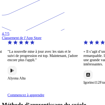
4.7
/5
Classement de l’App Store
"La nouvelle mise à jour avec les stats et le
« Il s’agit d’une 
suivi de progression est top. Maintenant, j'adore
remarquable. Il of
encore plus l'appli."
une grande variét
intéressantes.
Alyona Alta
Igorino112France
Commencez à apprendre
Méthode d’apprentissage du créole