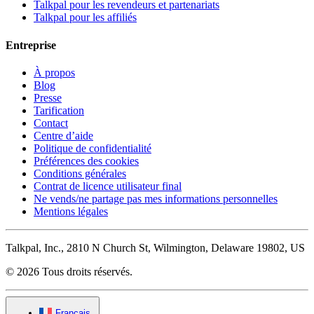
Talkpal pour les revendeurs et partenariats
Talkpal pour les affiliés
Entreprise
À propos
Blog
Presse
Tarification
Contact
Centre d’aide
Politique de confidentialité
Préférences des cookies
Conditions générales
Contrat de licence utilisateur final
Ne vends/ne partage pas mes informations personnelles
Mentions légales
Talkpal, Inc., 2810 N Church St, Wilmington, Delaware 19802, US
© 2026 Tous droits réservés.
Français