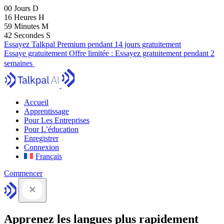
00
Jours
D
16
Heures
H
59
Minutes
M
42
Secondes
S
Essayez Talkpal Premium pendant 14 jours gratuitement
Essaye gratuitement
Offre limitée :
Essayez gratuitement pendant 2
semaines
Accueil
Apprentissage
Pour Les Entreprises
Pour L’éducation
Enregistrer
Connexion
Français
Commencer
Apprenez les langues plus rapidement