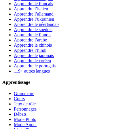
Apprendre le français
Apprendre l’italien
Apprendre l’allemand
Apprendre l’ukrainien
Apprendre le néerlandais
Apprendre le suédois
Apprendre le finnois
Apprendre l’arabe
Apprendre le chinois
Apprendre l’hindi
Apprendre le japonais
Apprendre le coréen
Apprendre le portugais
119+ autres langues
Apprentissage
Grammaire
Cours
Jeux de rôle
Personnages
Débats
Mode Photo
Mode Appel