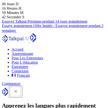
00
Jours
D
16
Heures
H
59
Minutes
M
41
Secondes
S
Essayez Talkpal Premium pendant 14 jours gratuitement
Essaye gratuitement
Offre limitée :
Essayez gratuitement pendant 2
semaines
Accueil
Apprentissage
Pour Les Entreprises
Pour L’éducation
Enregistrer
Connexion
Français
Commencer
Apprenez les langues plus rapidement