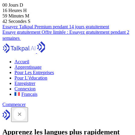
00
Jours
D
16
Heures
H
59
Minutes
M
41
Secondes
S
Essayez Talkpal Premium pendant 14 jours gratuitement
Essaye gratuitement
Offre limitée :
Essayez gratuitement pendant 2
semaines
Accueil
Apprentissage
Pour Les Entreprises
Pour L’éducation
Enregistrer
Connexion
Français
Commencer
Apprenez les langues plus rapidement