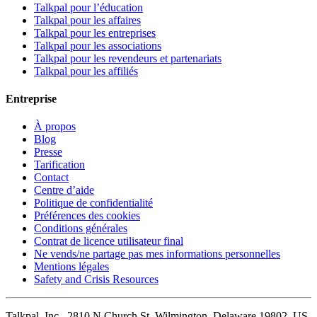
Talkpal pour l’éducation
Talkpal pour les affaires
Talkpal pour les entreprises
Talkpal pour les associations
Talkpal pour les revendeurs et partenariats
Talkpal pour les affiliés
Entreprise
À propos
Blog
Presse
Tarification
Contact
Centre d’aide
Politique de confidentialité
Préférences des cookies
Conditions générales
Contrat de licence utilisateur final
Ne vends/ne partage pas mes informations personnelles
Mentions légales
Safety and Crisis Resources
Talkpal, Inc., 2810 N Church St, Wilmington, Delaware 19802, US