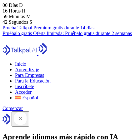
00
Días
D
16
Horas
H
59
Minutos
M
41
Segundos
S
Prueba Talkpal Premium gratis durante 14 días
Pruébalo gratis
Oferta limitada:
Pruébalo gratis durante 2 semanas
Inicio
Aprendizaje
Para Empresas
Para la Educación
Inscríbete
Acceder
Español
Comenzar
Aprende idiomas más rápido con IA