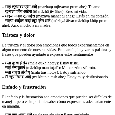
–
माझं तुझ्यावर प्रेम आहे
(māzhāṃ tujhyāvar prem āhe): Te amo.
–
तू माझा जीव आहेस
(tū māzhā jīv āhes): Eres mi vida.
–
माझ्या मनात तू आहेस
(māzhyā manāt tū āhes): Estás en mi corazón.
–
माझ्या आईवर माझं खूप प्रेम आहे
(māzhyā āīvar māzhāṃ khūp prem
āhe): Amo mucho a mi madre.
Tristeza y dolor
La tristeza y el dolor son emociones que todos experimentamos en
algún momento de nuestras vidas. En marathi, hay varias palabras y
frases que pueden ayudarte a expresar estos sentimientos.
–
मला दुःख होतंय
(malā dukh hotay): Estoy triste.
–
माझं मन तुटलं
(māzhāṃ man tuṭalā): Mi corazón está roto.
–
मला त्रास होतोय
(malā trās hotoy): Estoy sufriendo.
–
मी खूप निराश आहे
(mī khūp nirāsh āhe): Estoy muy desilusionado.
Enfado y frustración
El enfado y la frustración son emociones que pueden ser difíciles de
manejar, pero es importante saber cómo expresarlas adecuadamente
en marathi.
–
मला राग आला आहे
(malā rāg ālā āhe): Estoy enfadado.