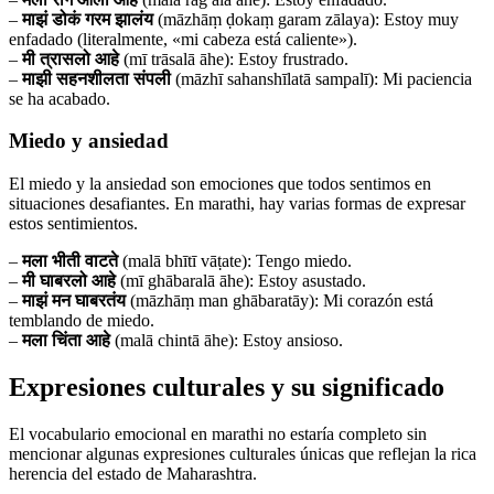
–
माझं डोकं गरम झालंय
(māzhāṃ ḍokaṃ garam zālaya): Estoy muy
enfadado (literalmente, «mi cabeza está caliente»).
–
मी त्रासलो आहे
(mī trāsalā āhe): Estoy frustrado.
–
माझी सहनशीलता संपली
(māzhī sahanshīlatā sampalī): Mi paciencia
se ha acabado.
Miedo y ansiedad
El miedo y la ansiedad son emociones que todos sentimos en
situaciones desafiantes. En marathi, hay varias formas de expresar
estos sentimientos.
–
मला भीती वाटते
(malā bhītī vāṭate): Tengo miedo.
–
मी घाबरलो आहे
(mī ghābaralā āhe): Estoy asustado.
–
माझं मन घाबरतंय
(māzhāṃ man ghābaratāy): Mi corazón está
temblando de miedo.
–
मला चिंता आहे
(malā chintā āhe): Estoy ansioso.
Expresiones culturales y su significado
El vocabulario emocional en marathi no estaría completo sin
mencionar algunas expresiones culturales únicas que reflejan la rica
herencia del estado de Maharashtra.