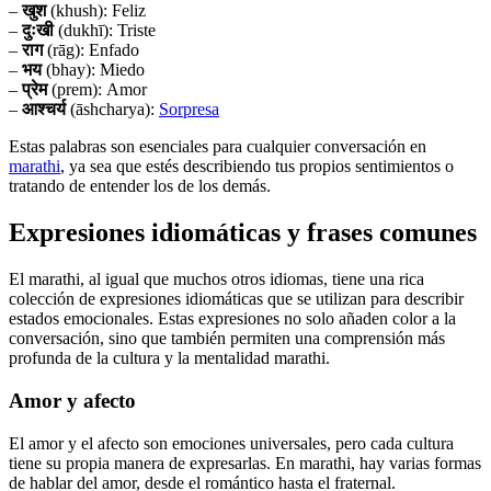
–
खुश
(khush): Feliz
–
दुःखी
(dukhī): Triste
–
राग
(rāg): Enfado
–
भय
(bhay): Miedo
–
प्रेम
(prem): Amor
–
आश्चर्य
(āshcharya):
Sorpresa
Estas palabras son esenciales para cualquier conversación en
marathi
, ya sea que estés describiendo tus propios sentimientos o
tratando de entender los de los demás.
Expresiones idiomáticas y frases comunes
El marathi, al igual que muchos otros idiomas, tiene una rica
colección de expresiones idiomáticas que se utilizan para describir
estados emocionales. Estas expresiones no solo añaden color a la
conversación, sino que también permiten una comprensión más
profunda de la cultura y la mentalidad marathi.
Amor y afecto
El amor y el afecto son emociones universales, pero cada cultura
tiene su propia manera de expresarlas. En marathi, hay varias formas
de hablar del amor, desde el romántico hasta el fraternal.