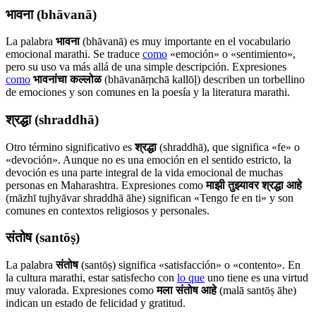
भावना (bhāvanā)
La palabra
भावना
(bhāvanā) es muy importante en el vocabulario
emocional marathi. Se traduce
como
«emoción» o «sentimiento»,
pero su uso va más allá de una simple descripción. Expresiones
como
भावनांचा कल्लोळ
(bhāvanāṃchā kallōḷ) describen un torbellino
de emociones y son comunes en la poesía y la literatura marathi.
श्रद्धा (shraddhā)
Otro término significativo es
श्रद्धा
(shraddhā), que significa «fe» o
«devoción». Aunque no es una emoción en el sentido estricto, la
devoción es una parte integral de la vida emocional de muchas
personas en Maharashtra. Expresiones como
माझी तुझ्यावर श्रद्धा आहे
(māzhī tujhyāvar shraddhā āhe) significan «Tengo fe en ti» y son
comunes en contextos religiosos y personales.
संतोष (santōṣ)
La palabra
संतोष
(santōṣ) significa «satisfacción» o «contento». En
la cultura marathi, estar satisfecho con
lo que
uno tiene es una virtud
muy valorada. Expresiones como
मला संतोष आहे
(malā santōṣ āhe)
indican un estado de felicidad y gratitud.