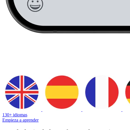
130+ idiomas
Empieza a aprender