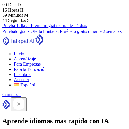
00
Días
D
16
Horas
H
59
Minutos
M
43
Segundos
S
Prueba Talkpal Premium gratis durante 14 días
Pruébalo gratis
Oferta limitada:
Pruébalo gratis durante 2 semanas
Inicio
Aprendizaje
Para Empresas
Para la Educación
Inscríbete
Acceder
Español
Comenzar
Aprende idiomas más rápido con IA