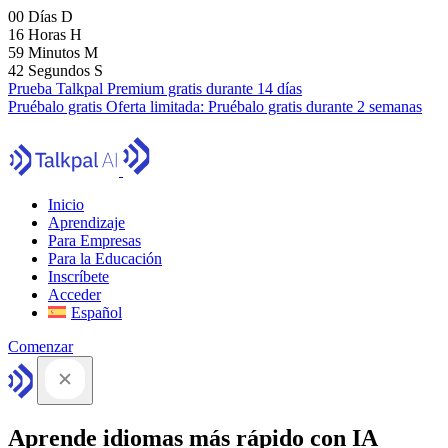
00
Días
D
16
Horas
H
59
Minutos
M
41
Segundos
S
Prueba Talkpal Premium gratis durante 14 días
Pruébalo gratis
Oferta limitada:
Pruébalo gratis durante 2 semanas
Inicio
Aprendizaje
Para Empresas
Para la Educación
Inscríbete
Acceder
Español
Comenzar
Aprende idiomas más rápido con IA