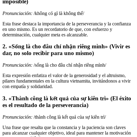
imposible)
Pronunciación:
/không có gì là không thể/
Esta frase destaca la importancia de la perseverancia y la confianza
en uno mismo. Es un recordatorio de que, con esfuerzo y
determinación, cualquier meta es alcanzable.
2. «Sống là cho đâu chỉ nhận riêng mình» (Vivir es
dar, no solo recibir para uno mismo)
Pronunciación:
/sống là cho đâu chỉ nhận riêng mình/
Esta expresión enfatiza el valor de la generosidad y el altruismo,
pilares fundamentales en la cultura vietnamita, invitándonos a vivir
con empatía y solidaridad.
3. «Thành công là kết quả của sự kiên trì» (El éxito
es el resultado de la perseverancia)
Pronunciación:
/thành công là kết quả của sự kiên trì/
Una frase que resalta que la constancia y la paciencia son claves
para alcanzar cualquier objetivo, ideal para mantener la motivación