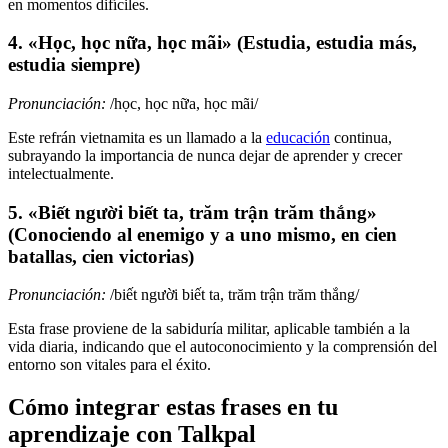
en momentos difíciles.
4. «Học, học nữa, học mãi» (Estudia, estudia más,
estudia siempre)
Pronunciación:
/học, học nữa, học mãi/
Este refrán vietnamita es un llamado a la
educación
continua,
subrayando la importancia de nunca dejar de aprender y crecer
intelectualmente.
5. «Biết người biết ta, trăm trận trăm thắng»
(Conociendo al enemigo y a uno mismo, en cien
batallas, cien victorias)
Pronunciación:
/biết người biết ta, trăm trận trăm thắng/
Esta frase proviene de la sabiduría militar, aplicable también a la
vida diaria, indicando que el autoconocimiento y la comprensión del
entorno son vitales para el éxito.
Cómo integrar estas frases en tu
aprendizaje con Talkpal