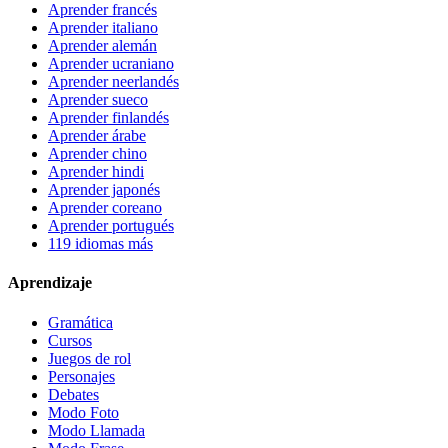
Aprender francés
Aprender italiano
Aprender alemán
Aprender ucraniano
Aprender neerlandés
Aprender sueco
Aprender finlandés
Aprender árabe
Aprender chino
Aprender hindi
Aprender japonés
Aprender coreano
Aprender portugués
119 idiomas más
Aprendizaje
Gramática
Cursos
Juegos de rol
Personajes
Debates
Modo Foto
Modo Llamada