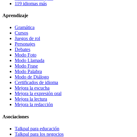
119 idiomas más
Aprendizaje
Gramática
Cursos
Juegos de rol
Personajes
Debates
Modo Foto
Modo Llamada
Modo Frase
Modo Palabra
Modo de Diálogo
Certificados de idioma
Mejora la escucha
Mejora la expresión oral
Mejora la lectura
Mejora la redacción
Asociaciones
Talkpal para educación
Talkpal para los negocios