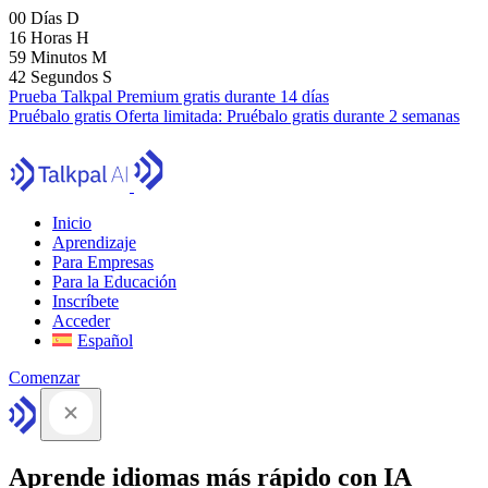
00
Días
D
16
Horas
H
59
Minutos
M
41
Segundos
S
Prueba Talkpal Premium gratis durante 14 días
Pruébalo gratis
Oferta limitada:
Pruébalo gratis durante 2 semanas
Inicio
Aprendizaje
Para Empresas
Para la Educación
Inscríbete
Acceder
Español
Comenzar
Aprende idiomas más rápido con IA