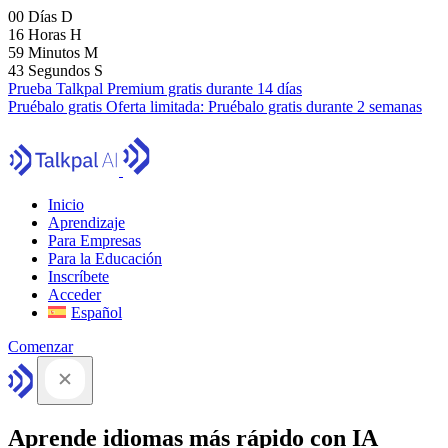
00
Días
D
16
Horas
H
59
Minutos
M
41
Segundos
S
Prueba Talkpal Premium gratis durante 14 días
Pruébalo gratis
Oferta limitada:
Pruébalo gratis durante 2 semanas
Inicio
Aprendizaje
Para Empresas
Para la Educación
Inscríbete
Acceder
Español
Comenzar
Aprende idiomas más rápido con IA