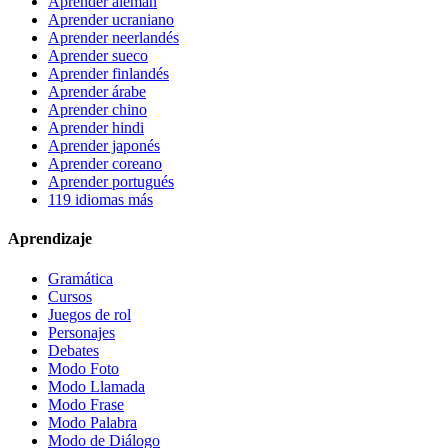
Aprender alemán
Aprender ucraniano
Aprender neerlandés
Aprender sueco
Aprender finlandés
Aprender árabe
Aprender chino
Aprender hindi
Aprender japonés
Aprender coreano
Aprender portugués
119 idiomas más
Aprendizaje
Gramática
Cursos
Juegos de rol
Personajes
Debates
Modo Foto
Modo Llamada
Modo Frase
Modo Palabra
Modo de Diálogo