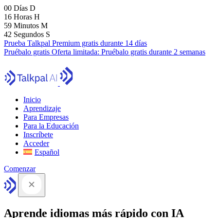
00
Días
D
16
Horas
H
59
Minutos
M
41
Segundos
S
Prueba Talkpal Premium gratis durante 14 días
Pruébalo gratis
Oferta limitada:
Pruébalo gratis durante 2 semanas
Inicio
Aprendizaje
Para Empresas
Para la Educación
Inscríbete
Acceder
Español
Comenzar
Aprende idiomas más rápido con IA