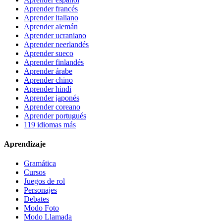
Aprender francés
Aprender italiano
Aprender alemán
Aprender ucraniano
Aprender neerlandés
Aprender sueco
Aprender finlandés
Aprender árabe
Aprender chino
Aprender hindi
Aprender japonés
Aprender coreano
Aprender portugués
119 idiomas más
Aprendizaje
Gramática
Cursos
Juegos de rol
Personajes
Debates
Modo Foto
Modo Llamada