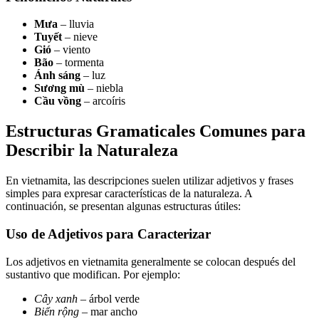
Mưa
– lluvia
Tuyết
– nieve
Gió
– viento
Bão
– tormenta
Ánh sáng
– luz
Sương mù
– niebla
Cầu vồng
– arcoíris
Estructuras Gramaticales Comunes para
Describir la Naturaleza
En vietnamita, las descripciones suelen utilizar adjetivos y frases
simples para expresar características de la naturaleza. A
continuación, se presentan algunas estructuras útiles:
Uso de Adjetivos para Caracterizar
Los adjetivos en vietnamita generalmente se colocan después del
sustantivo que modifican. Por ejemplo:
Cây xanh
– árbol verde
Biển rộng
– mar ancho