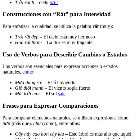
Trời xanh
– cielo
azul
Construcciones con “Rất” para Intensidad
Para enfatizar la cualidad, se utiliza la palabra
rất
(muy):
Trời rất đẹp
– El cielo está muy hermoso
Hoa rất thơm
– La flor es muy fragante
Uso de Verbos para Describir Cambios o Estados
Los verbos son esenciales para expresar acciones o estados
naturales,
como
:
Mưa đang rơi
– Está lloviendo
Gió thổi mạnh
– El viento sopla fuerte
Mặt trời mọc
– El sol
sale
Frases para Expresar Comparaciones
Para comparar elementos naturales, se utilizan expresiones como
hơn
(más que),
như
(como), entre otras:
Cây này cao hơn cây kia
– Este árbol es más alto que aquel