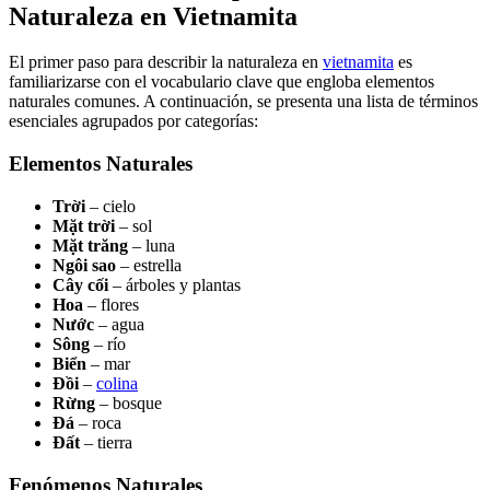
Naturaleza en Vietnamita
El primer paso para describir la naturaleza en
vietnamita
es
familiarizarse con el vocabulario clave que engloba elementos
naturales comunes. A continuación, se presenta una lista de términos
esenciales agrupados por categorías:
Elementos Naturales
Trời
– cielo
Mặt trời
– sol
Mặt trăng
– luna
Ngôi sao
– estrella
Cây cối
– árboles y plantas
Hoa
– flores
Nước
– agua
Sông
– río
Biển
– mar
Đồi
–
colina
Rừng
– bosque
Đá
– roca
Đất
– tierra
Fenómenos Naturales