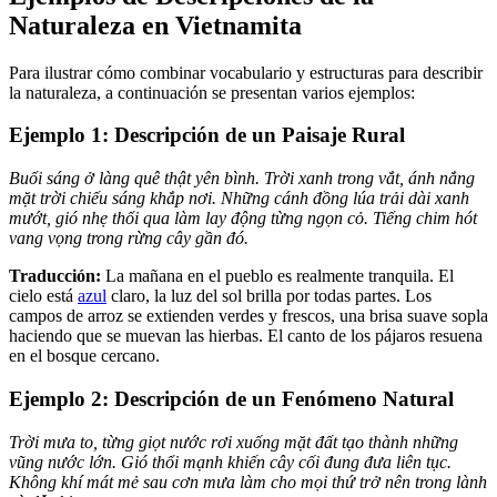
Naturaleza en Vietnamita
Para ilustrar cómo combinar vocabulario y estructuras para describir
la naturaleza, a continuación se presentan varios ejemplos:
Ejemplo 1: Descripción de un Paisaje Rural
Buổi sáng ở làng quê thật yên bình. Trời xanh trong vắt, ánh nắng
mặt trời chiếu sáng khắp nơi. Những cánh đồng lúa trải dài xanh
mướt, gió nhẹ thổi qua làm lay động từng ngọn cỏ. Tiếng chim hót
vang vọng trong rừng cây gần đó.
Traducción:
La mañana en el pueblo es realmente tranquila. El
cielo está
azul
claro, la luz del sol brilla por todas partes. Los
campos de arroz se extienden verdes y frescos, una brisa suave sopla
haciendo que se muevan las hierbas. El canto de los pájaros resuena
en el bosque cercano.
Ejemplo 2: Descripción de un Fenómeno Natural
Trời mưa to, từng giọt nước rơi xuống mặt đất tạo thành những
vũng nước lớn. Gió thổi mạnh khiến cây cối đung đưa liên tục.
Không khí mát mẻ sau cơn mưa làm cho mọi thứ trở nên trong lành