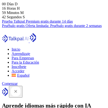
00
Días
D
16
Horas
H
59
Minutos
M
41
Segundos
S
Prueba Talkpal Premium gratis durante 14 días
Pruébalo gratis
Oferta limitada:
Pruébalo gratis durante 2 semanas
Inicio
Aprendizaje
Para Empresas
Para la Educación
Inscríbete
Acceder
Español
Comenzar
Aprende idiomas más rápido con IA